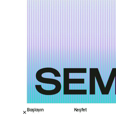
Başlayın
Keşfet