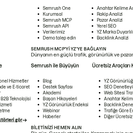
Semrush One
Anahtar Kelime A
Kurumsal
Rakip Analizi
Semrush MCP
Pazar Analizi
Semrush API
Yerel SEO
Verilerimiz
YZ Marka Duyarlılı
Demo talep edin
Backlink Analizi
SEMRUSH MCP'YI YZ'YE BAĞLAYIN
Dünyanın en güçlü trafik, görünürlük ve pazar v
e
Semrush ile Büyüyün
Ücretsiz Araçları 
onel Hizmetler
Blog
YZ Görünürlüğ
de ve E-ticaret
Destek Sayfası
SEO Denetleyi
r
Akademi
Web Sitesi Traf
 B2B Teknolojisi
Başarı Hikayeleri
Anahtar Kelim
izmeti
YZ Görünürlük Endeksi
Backlink Denet
letme
Webinar
Trafiğe Göre En
Haberler
Diğer Ücretsiz
törleri gör
BILETINIZI HEMEN ALIN