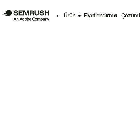
Ürün
Fiyatlandırma
Çözüml