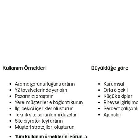
Kullanım Örnekleri
Büyüklüğe göre
Arama görünürlüğünü artırın
Kurumsal
YZ tavsiyelerinde yer alın
Orta ölçekli
Pazarınızı araştırın
Küçük ekipler
Yerel müşterilerle bağlantı kurun
Bireysel girişimc
İlgi çekici içerikler oluşturun
Serbest çalışanl
Teknik site sorunlarını düzeltin
Ajanslar
Site dışı otoriteyi artırın
Müşteri stratejileri oluşturun
Tüm kullanım örneklerini görün