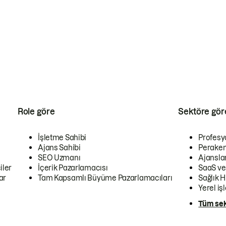
Role göre
Sektöre gör
İşletme Sahibi
Profesy
Ajans Sahibi
Peraken
SEO Uzmanı
Ajansla
iler
İçerik Pazarlamacısı
SaaS ve
ar
Tam Kapsamlı Büyüme Pazarlamacıları
Sağlık H
Yerel iş
Tüm sek