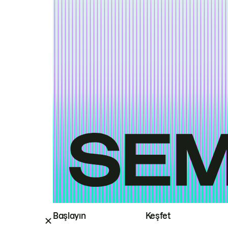
Başlayın
Keşfet