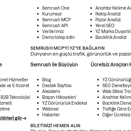
Semrush One
Anahtar Kelime A
Kurumsal
Rakip Analizi
Semrush MCP
Pazar Analizi
Semrush API
Yerel SEO
Verilerimiz
YZ Marka Duyarlılı
Demo talep edin
Backlink Analizi
SEMRUSH MCP'YI YZ'YE BAĞLAYIN
Dünyanın en güçlü trafik, görünürlük ve pazar v
e
Semrush ile Büyüyün
Ücretsiz Araçları 
onel Hizmetler
Blog
YZ Görünürlüğ
de ve E-ticaret
Destek Sayfası
SEO Denetleyi
r
Akademi
Web Sitesi Traf
 B2B Teknolojisi
Başarı Hikayeleri
Anahtar Kelim
izmeti
YZ Görünürlük Endeksi
Backlink Denet
letme
Webinar
Trafiğe Göre En
Haberler
Diğer Ücretsiz
törleri gör
BILETINIZI HEMEN ALIN