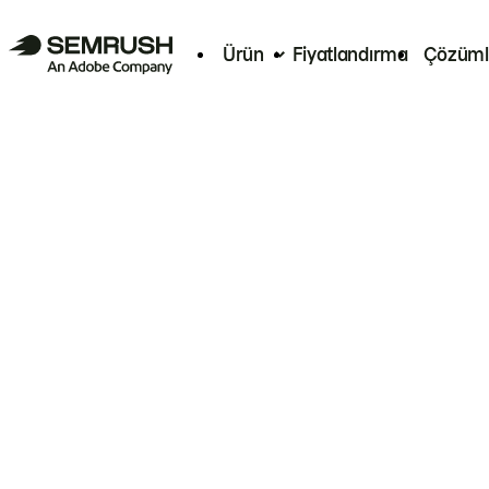
Ürün
Fiyatlandırma
Çözüml