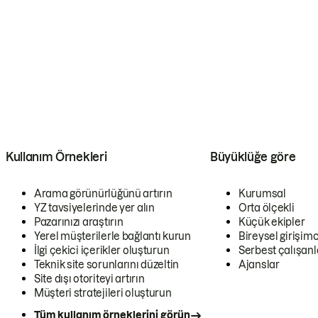
Kullanım Örnekleri
Büyüklüğe göre
Arama görünürlüğünü artırın
Kurumsal
YZ tavsiyelerinde yer alın
Orta ölçekli
Pazarınızı araştırın
Küçük ekipler
Yerel müşterilerle bağlantı kurun
Bireysel girişimc
İlgi çekici içerikler oluşturun
Serbest çalışanl
Teknik site sorunlarını düzeltin
Ajanslar
Site dışı otoriteyi artırın
Müşteri stratejileri oluşturun
Tüm kullanım örneklerini görün