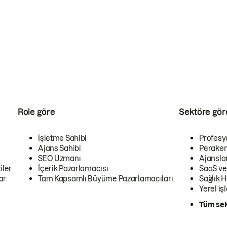
Role göre
Sektöre gör
İşletme Sahibi
Profesy
Ajans Sahibi
Peraken
SEO Uzmanı
Ajansla
iler
İçerik Pazarlamacısı
SaaS ve
ar
Tam Kapsamlı Büyüme Pazarlamacıları
Sağlık H
Yerel iş
Tüm sek