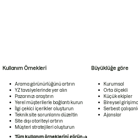
Kullanım Örnekleri
Büyüklüğe göre
Arama görünürlüğünü artırın
Kurumsal
YZ tavsiyelerinde yer alın
Orta ölçekli
Pazarınızı araştırın
Küçük ekipler
Yerel müşterilerle bağlantı kurun
Bireysel girişimc
İlgi çekici içerikler oluşturun
Serbest çalışanl
Teknik site sorunlarını düzeltin
Ajanslar
Site dışı otoriteyi artırın
Müşteri stratejileri oluşturun
Tüm kullanım örneklerini görün