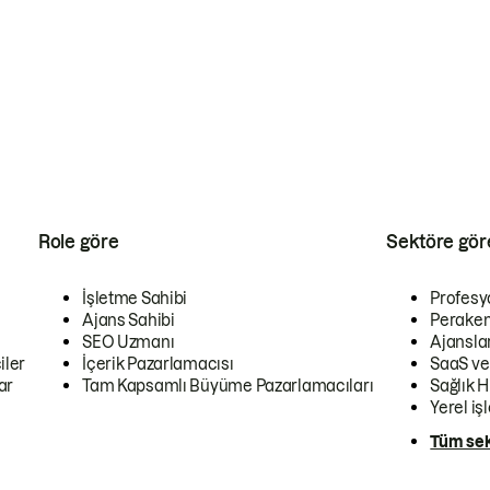
Role göre
Sektöre gör
İşletme Sahibi
Profesy
Ajans Sahibi
Peraken
SEO Uzmanı
Ajansla
iler
İçerik Pazarlamacısı
SaaS ve
ar
Tam Kapsamlı Büyüme Pazarlamacıları
Sağlık H
Yerel iş
Tüm sek