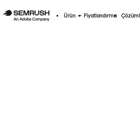
Ürün
Fiyatlandırma
Çözüml