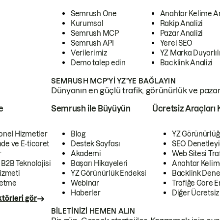
Semrush One
Anahtar Kelime A
Kurumsal
Rakip Analizi
Semrush MCP
Pazar Analizi
Semrush API
Yerel SEO
Verilerimiz
YZ Marka Duyarlılı
Demo talep edin
Backlink Analizi
SEMRUSH MCP'YI YZ'YE BAĞLAYIN
Dünyanın en güçlü trafik, görünürlük ve pazar v
e
Semrush ile Büyüyün
Ücretsiz Araçları 
onel Hizmetler
Blog
YZ Görünürlüğ
de ve E-ticaret
Destek Sayfası
SEO Denetleyi
r
Akademi
Web Sitesi Traf
 B2B Teknolojisi
Başarı Hikayeleri
Anahtar Kelim
izmeti
YZ Görünürlük Endeksi
Backlink Denet
letme
Webinar
Trafiğe Göre En
Haberler
Diğer Ücretsiz
törleri gör
BILETINIZI HEMEN ALIN