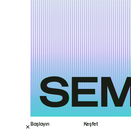
Başlayın
Keşfet