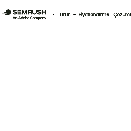
Ürün
Fiyatlandırma
Çözüml