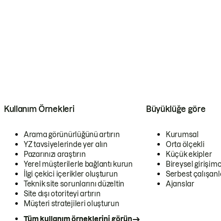
Kullanım Örnekleri
Büyüklüğe göre
Arama görünürlüğünü artırın
Kurumsal
YZ tavsiyelerinde yer alın
Orta ölçekli
Pazarınızı araştırın
Küçük ekipler
Yerel müşterilerle bağlantı kurun
Bireysel girişimc
İlgi çekici içerikler oluşturun
Serbest çalışanl
Teknik site sorunlarını düzeltin
Ajanslar
Site dışı otoriteyi artırın
Müşteri stratejileri oluşturun
Tüm kullanım örneklerini görün