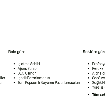
Role göre
Sektöre gör
İşletme Sahibi
Profesy
Ajans Sahibi
Peraken
SEO Uzmanı
Ajansla
iler
İçerik Pazarlamacısı
SaaS ve
ar
Tam Kapsamlı Büyüme Pazarlamacıları
Sağlık H
Yerel iş
Tüm sek