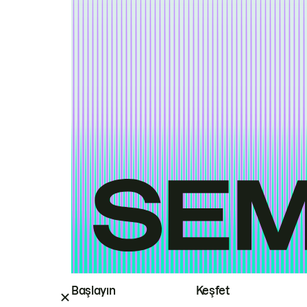
Başlayın
Keşfet