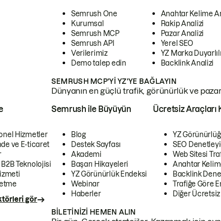
Semrush One
Anahtar Kelime A
Kurumsal
Rakip Analizi
Semrush MCP
Pazar Analizi
Semrush API
Yerel SEO
Verilerimiz
YZ Marka Duyarlılı
Demo talep edin
Backlink Analizi
SEMRUSH MCP'YI YZ'YE BAĞLAYIN
Dünyanın en güçlü trafik, görünürlük ve pazar v
e
Semrush ile Büyüyün
Ücretsiz Araçları 
onel Hizmetler
Blog
YZ Görünürlüğ
de ve E-ticaret
Destek Sayfası
SEO Denetleyi
r
Akademi
Web Sitesi Traf
 B2B Teknolojisi
Başarı Hikayeleri
Anahtar Kelim
izmeti
YZ Görünürlük Endeksi
Backlink Denet
letme
Webinar
Trafiğe Göre En
Haberler
Diğer Ücretsiz
törleri gör
BILETINIZI HEMEN ALIN