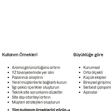
Kullanım Örnekleri
Büyüklüğe göre
Arama görünürlüğünü artırın
Kurumsal
YZ tavsiyelerinde yer alın
Orta ölçekli
Pazarınızı araştırın
Küçük ekipler
Yerel müşterilerle bağlantı kurun
Bireysel girişimc
İlgi çekici içerikler oluşturun
Serbest çalışanl
Teknik site sorunlarını düzeltin
Ajanslar
Site dışı otoriteyi artırın
Müşteri stratejileri oluşturun
Tüm kullanım örneklerini görün