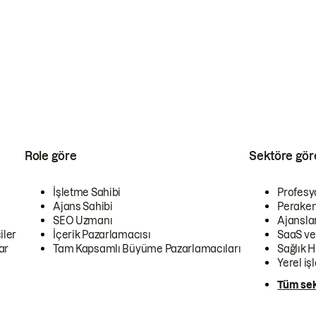
Role göre
Sektöre gör
İşletme Sahibi
Profesy
Ajans Sahibi
Peraken
SEO Uzmanı
Ajansla
iler
İçerik Pazarlamacısı
SaaS ve
ar
Tam Kapsamlı Büyüme Pazarlamacıları
Sağlık H
Yerel iş
Tüm sek