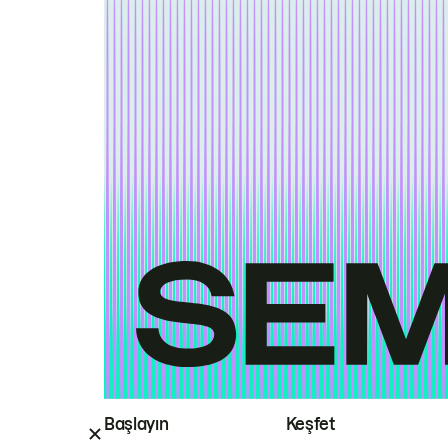
Başlayın
Keşfet