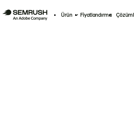
Ürün
Fiyatlandırma
Çözüml