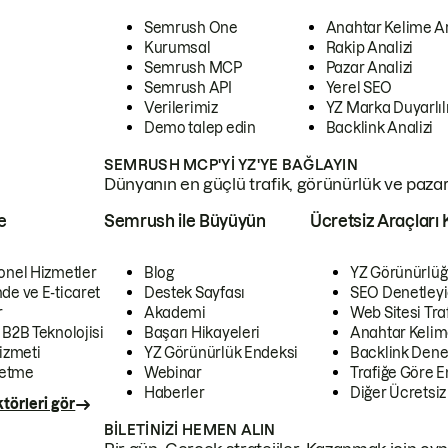
Semrush One
Anahtar Kelime A
Kurumsal
Rakip Analizi
Semrush MCP
Pazar Analizi
Semrush API
Yerel SEO
Verilerimiz
YZ Marka Duyarlılı
Demo talep edin
Backlink Analizi
SEMRUSH MCP'YI YZ'YE BAĞLAYIN
Dünyanın en güçlü trafik, görünürlük ve pazar v
e
Semrush ile Büyüyün
Ücretsiz Araçları 
onel Hizmetler
Blog
YZ Görünürlüğ
de ve E-ticaret
Destek Sayfası
SEO Denetleyi
r
Akademi
Web Sitesi Traf
 B2B Teknolojisi
Başarı Hikayeleri
Anahtar Kelim
izmeti
YZ Görünürlük Endeksi
Backlink Denet
letme
Webinar
Trafiğe Göre En
Haberler
Diğer Ücretsiz
törleri gör
BILETINIZI HEMEN ALIN