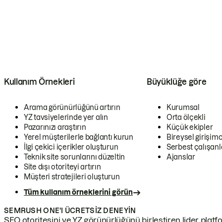
Kullanım Örnekleri
Büyüklüğe göre
Arama görünürlüğünü artırın
Kurumsal
YZ tavsiyelerinde yer alın
Orta ölçekli
Pazarınızı araştırın
Küçük ekipler
Yerel müşterilerle bağlantı kurun
Bireysel girişimc
İlgi çekici içerikler oluşturun
Serbest çalışanl
Teknik site sorunlarını düzeltin
Ajanslar
Site dışı otoriteyi artırın
Müşteri stratejileri oluşturun
Tüm kullanım örneklerini görün
SEMRUSH ONE'I ÜCRETSIZ DENEYIN
SEO otoritesini ve YZ görünürlüğünü birleştiren lider platf