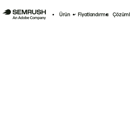
Ürün
Fiyatlandırma
Çözüml