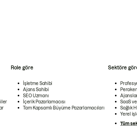
Role göre
Sektöre gör
İşletme Sahibi
Profesy
Ajans Sahibi
Peraken
SEO Uzmanı
Ajansla
iler
İçerik Pazarlamacısı
SaaS ve
ar
Tam Kapsamlı Büyüme Pazarlamacıları
Sağlık H
Yerel iş
Tüm sek