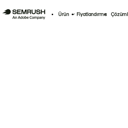
Ürün
Fiyatlandırma
Çözüml