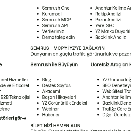
Semrush One
Anahtar Kelime A
Kurumsal
Rakip Analizi
Semrush MCP
Pazar Analizi
Semrush API
Yerel SEO
Verilerimiz
YZ Marka Duyarlılı
Demo talep edin
Backlink Analizi
SEMRUSH MCP'YI YZ'YE BAĞLAYIN
Dünyanın en güçlü trafik, görünürlük ve pazar v
e
Semrush ile Büyüyün
Ücretsiz Araçları 
onel Hizmetler
Blog
YZ Görünürlüğ
de ve E-ticaret
Destek Sayfası
SEO Denetleyi
r
Akademi
Web Sitesi Traf
 B2B Teknolojisi
Başarı Hikayeleri
Anahtar Kelim
izmeti
YZ Görünürlük Endeksi
Backlink Denet
letme
Webinar
Trafiğe Göre En
Haberler
Diğer Ücretsiz
törleri gör
BILETINIZI HEMEN ALIN