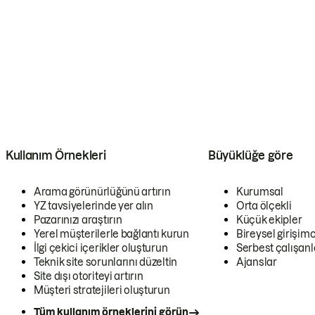
Kullanım Örnekleri
Büyüklüğe göre
Arama görünürlüğünü artırın
Kurumsal
YZ tavsiyelerinde yer alın
Orta ölçekli
Pazarınızı araştırın
Küçük ekipler
Yerel müşterilerle bağlantı kurun
Bireysel girişimc
İlgi çekici içerikler oluşturun
Serbest çalışanl
Teknik site sorunlarını düzeltin
Ajanslar
Site dışı otoriteyi artırın
Müşteri stratejileri oluşturun
Tüm kullanım örneklerini görün