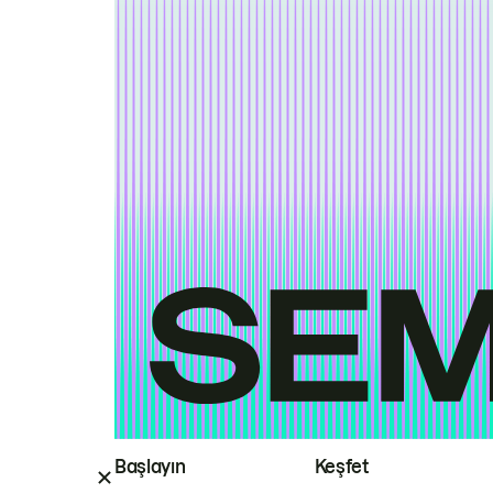
Başlayın
Keşfet