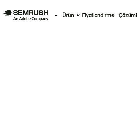
Ürün
Fiyatlandırma
Çözüml