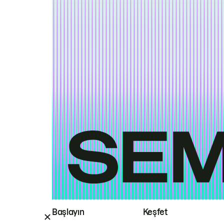
Başlayın
Keşfet