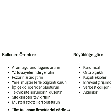
Kullanım Örnekleri
Büyüklüğe göre
Arama görünürlüğünü artırın
Kurumsal
YZ tavsiyelerinde yer alın
Orta ölçekli
Pazarınızı araştırın
Küçük ekipler
Yerel müşterilerle bağlantı kurun
Bireysel girişimc
İlgi çekici içerikler oluşturun
Serbest çalışanl
Teknik site sorunlarını düzeltin
Ajanslar
Site dışı otoriteyi artırın
Müşteri stratejileri oluşturun
Tüm kullanım örneklerini görün