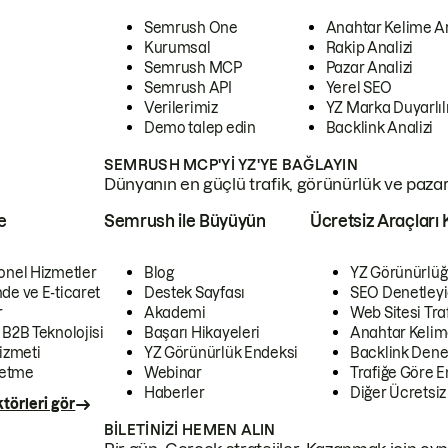
Semrush One
Anahtar Kelime A
Kurumsal
Rakip Analizi
Semrush MCP
Pazar Analizi
Semrush API
Yerel SEO
Verilerimiz
YZ Marka Duyarlılı
Demo talep edin
Backlink Analizi
SEMRUSH MCP'YI YZ'YE BAĞLAYIN
Dünyanın en güçlü trafik, görünürlük ve pazar v
e
Semrush ile Büyüyün
Ücretsiz Araçları 
onel Hizmetler
Blog
YZ Görünürlüğ
de ve E-ticaret
Destek Sayfası
SEO Denetleyi
r
Akademi
Web Sitesi Traf
 B2B Teknolojisi
Başarı Hikayeleri
Anahtar Kelim
izmeti
YZ Görünürlük Endeksi
Backlink Denet
letme
Webinar
Trafiğe Göre En
Haberler
Diğer Ücretsiz
törleri gör
BILETINIZI HEMEN ALIN