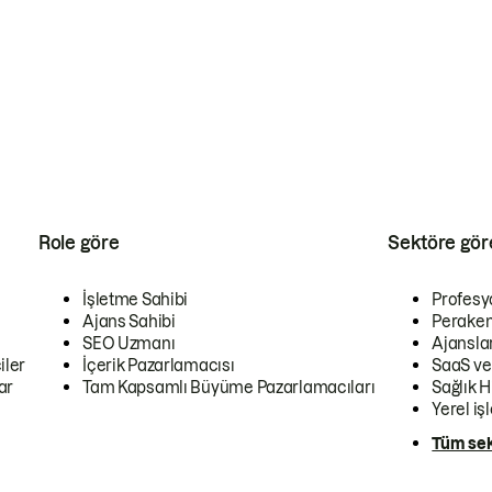
Role göre
Sektöre gör
İşletme Sahibi
Profesy
Ajans Sahibi
Peraken
SEO Uzmanı
Ajansla
iler
İçerik Pazarlamacısı
SaaS ve
ar
Tam Kapsamlı Büyüme Pazarlamacıları
Sağlık H
Yerel iş
Tüm sek