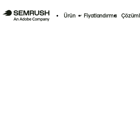
Ürün
Fiyatlandırma
Çözüml