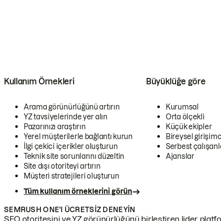
Kullanım Örnekleri
Büyüklüğe göre
Arama görünürlüğünü artırın
Kurumsal
YZ tavsiyelerinde yer alın
Orta ölçekli
Pazarınızı araştırın
Küçük ekipler
Yerel müşterilerle bağlantı kurun
Bireysel girişimc
İlgi çekici içerikler oluşturun
Serbest çalışanl
Teknik site sorunlarını düzeltin
Ajanslar
Site dışı otoriteyi artırın
Müşteri stratejileri oluşturun
Tüm kullanım örneklerini görün
SEMRUSH ONE'I ÜCRETSIZ DENEYIN
SEO otoritesini ve YZ görünürlüğünü birleştiren lider platf