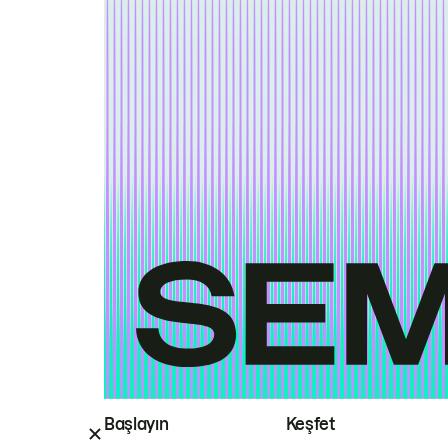
Başlayın
Keşfet