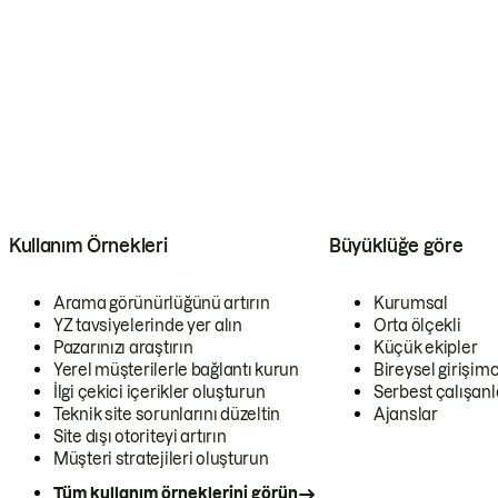
Kullanım Örnekleri
Büyüklüğe göre
Arama görünürlüğünü artırın
Kurumsal
YZ tavsiyelerinde yer alın
Orta ölçekli
Pazarınızı araştırın
Küçük ekipler
Yerel müşterilerle bağlantı kurun
Bireysel girişimc
İlgi çekici içerikler oluşturun
Serbest çalışanl
Teknik site sorunlarını düzeltin
Ajanslar
Site dışı otoriteyi artırın
Müşteri stratejileri oluşturun
Tüm kullanım örneklerini görün