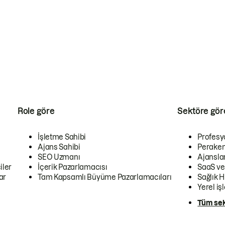
Role göre
Sektöre gör
İşletme Sahibi
Profesy
Ajans Sahibi
Peraken
SEO Uzmanı
Ajansla
iler
İçerik Pazarlamacısı
SaaS ve
ar
Tam Kapsamlı Büyüme Pazarlamacıları
Sağlık H
Yerel iş
Tüm sek