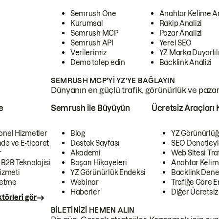
Semrush One
Anahtar Kelime A
Kurumsal
Rakip Analizi
Semrush MCP
Pazar Analizi
Semrush API
Yerel SEO
Verilerimiz
YZ Marka Duyarlılı
Demo talep edin
Backlink Analizi
SEMRUSH MCP'YI YZ'YE BAĞLAYIN
Dünyanın en güçlü trafik, görünürlük ve pazar v
e
Semrush ile Büyüyün
Ücretsiz Araçları 
onel Hizmetler
Blog
YZ Görünürlüğ
de ve E-ticaret
Destek Sayfası
SEO Denetleyi
r
Akademi
Web Sitesi Traf
 B2B Teknolojisi
Başarı Hikayeleri
Anahtar Kelim
izmeti
YZ Görünürlük Endeksi
Backlink Denet
letme
Webinar
Trafiğe Göre En
Haberler
Diğer Ücretsiz
törleri gör
BILETINIZI HEMEN ALIN