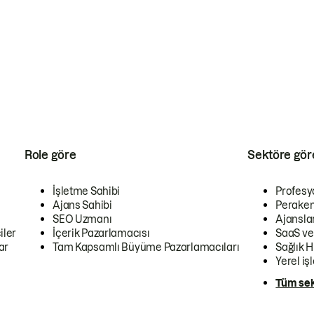
Role göre
Sektöre gör
İşletme Sahibi
Profesy
Ajans Sahibi
Peraken
SEO Uzmanı
Ajansla
iler
İçerik Pazarlamacısı
SaaS ve
ar
Tam Kapsamlı Büyüme Pazarlamacıları
Sağlık H
Yerel iş
Tüm sek