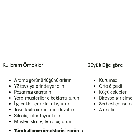
Kullanım Örnekleri
Büyüklüğe göre
Arama görünürlüğünü artırın
Kurumsal
YZ tavsiyelerinde yer alın
Orta ölçekli
Pazarınızı araştırın
Küçük ekipler
Yerel müşterilerle bağlantı kurun
Bireysel girişimc
İlgi çekici içerikler oluşturun
Serbest çalışanl
Teknik site sorunlarını düzeltin
Ajanslar
Site dışı otoriteyi artırın
Müşteri stratejileri oluşturun
Tüm kullanım örneklerini görün