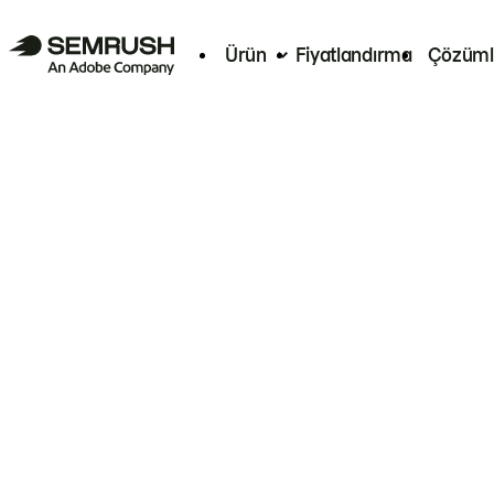
Ürün
Fiyatlandırma
Çözüml