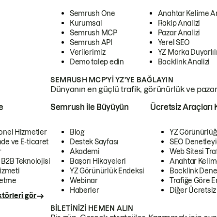
Semrush One
Anahtar Kelime A
Kurumsal
Rakip Analizi
Semrush MCP
Pazar Analizi
Semrush API
Yerel SEO
Verilerimiz
YZ Marka Duyarlılı
Demo talep edin
Backlink Analizi
SEMRUSH MCP'YI YZ'YE BAĞLAYIN
Dünyanın en güçlü trafik, görünürlük ve pazar v
e
Semrush ile Büyüyün
Ücretsiz Araçları 
onel Hizmetler
Blog
YZ Görünürlüğ
de ve E-ticaret
Destek Sayfası
SEO Denetleyi
r
Akademi
Web Sitesi Traf
 B2B Teknolojisi
Başarı Hikayeleri
Anahtar Kelim
izmeti
YZ Görünürlük Endeksi
Backlink Denet
letme
Webinar
Trafiğe Göre En
Haberler
Diğer Ücretsiz
törleri gör
BILETINIZI HEMEN ALIN