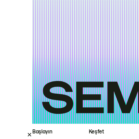
Başlayın
Keşfet