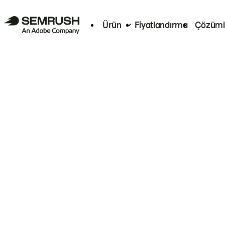
Ürün
Fiyatlandırma
Çözüml