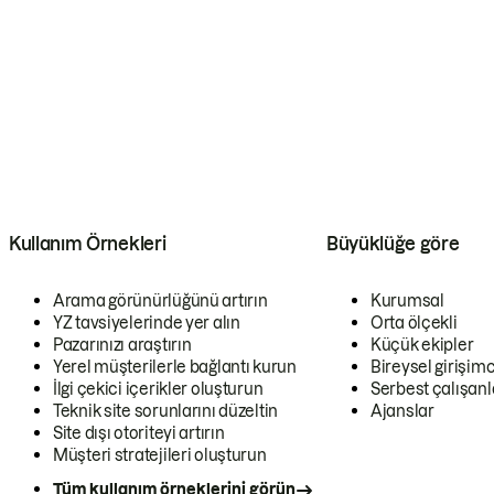
Kullanım Örnekleri
Büyüklüğe göre
Arama görünürlüğünü artırın
Kurumsal
YZ tavsiyelerinde yer alın
Orta ölçekli
Pazarınızı araştırın
Küçük ekipler
Yerel müşterilerle bağlantı kurun
Bireysel girişimc
İlgi çekici içerikler oluşturun
Serbest çalışanl
Teknik site sorunlarını düzeltin
Ajanslar
Site dışı otoriteyi artırın
Müşteri stratejileri oluşturun
Tüm kullanım örneklerini görün