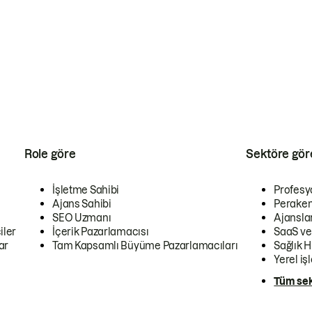
Role göre
Sektöre gör
İşletme Sahibi
Profesy
Ajans Sahibi
Peraken
SEO Uzmanı
Ajansla
iler
İçerik Pazarlamacısı
SaaS ve
ar
Tam Kapsamlı Büyüme Pazarlamacıları
Sağlık H
Yerel iş
Tüm sek