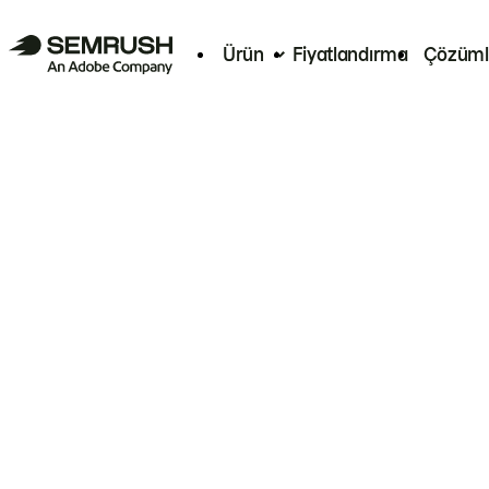
Ürün
Fiyatlandırma
Çözüml