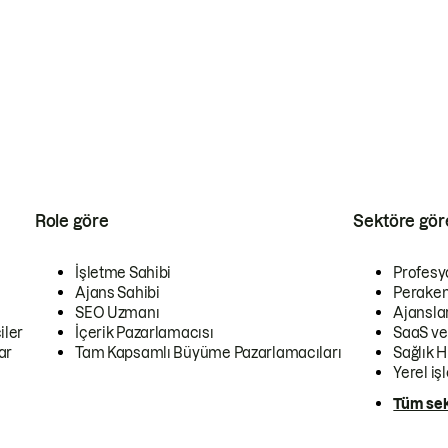
Role göre
Sektöre gör
İşletme Sahibi
Profesy
Ajans Sahibi
Peraken
SEO Uzmanı
Ajansla
iler
İçerik Pazarlamacısı
SaaS ve
ar
Tam Kapsamlı Büyüme Pazarlamacıları
Sağlık H
Yerel iş
Tüm sek