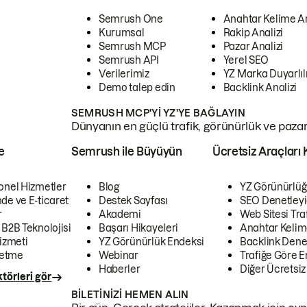
Semrush One
Anahtar Kelime A
Kurumsal
Rakip Analizi
Semrush MCP
Pazar Analizi
Semrush API
Yerel SEO
Verilerimiz
YZ Marka Duyarlılı
Demo talep edin
Backlink Analizi
SEMRUSH MCP'YI YZ'YE BAĞLAYIN
Dünyanın en güçlü trafik, görünürlük ve pazar v
e
Semrush ile Büyüyün
Ücretsiz Araçları 
onel Hizmetler
Blog
YZ Görünürlüğ
de ve E-ticaret
Destek Sayfası
SEO Denetleyi
r
Akademi
Web Sitesi Traf
 B2B Teknolojisi
Başarı Hikayeleri
Anahtar Kelim
izmeti
YZ Görünürlük Endeksi
Backlink Denet
letme
Webinar
Trafiğe Göre En
Haberler
Diğer Ücretsiz
törleri gör
BILETINIZI HEMEN ALIN