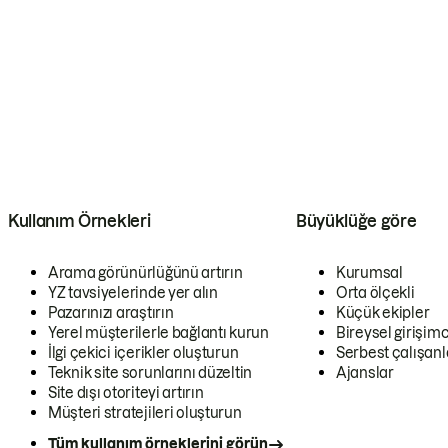
Kullanım Örnekleri
Büyüklüğe göre
Arama görünürlüğünü artırın
Kurumsal
YZ tavsiyelerinde yer alın
Orta ölçekli
Pazarınızı araştırın
Küçük ekipler
Yerel müşterilerle bağlantı kurun
Bireysel girişimc
İlgi çekici içerikler oluşturun
Serbest çalışanl
Teknik site sorunlarını düzeltin
Ajanslar
Site dışı otoriteyi artırın
Müşteri stratejileri oluşturun
Tüm kullanım örneklerini görün