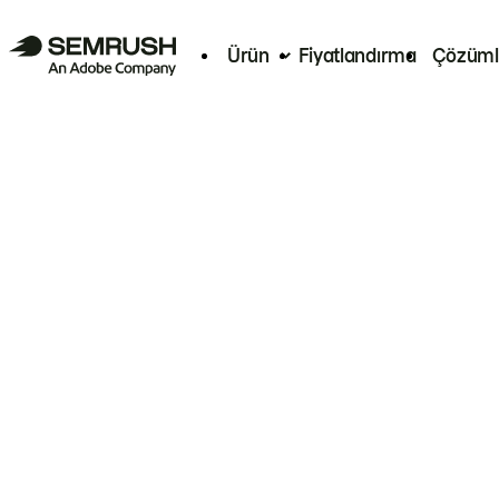
Ürün
Fiyatlandırma
Çözüml