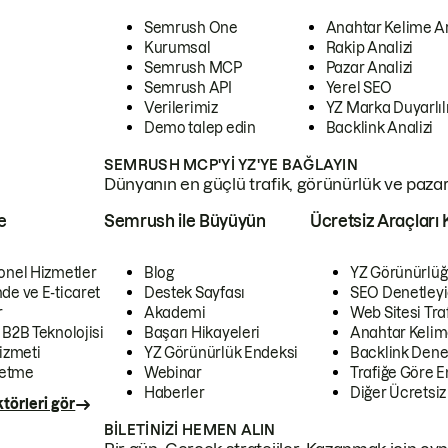
Semrush One
Anahtar Kelime A
Kurumsal
Rakip Analizi
Semrush MCP
Pazar Analizi
Semrush API
Yerel SEO
Verilerimiz
YZ Marka Duyarlılı
Demo talep edin
Backlink Analizi
SEMRUSH MCP'YI YZ'YE BAĞLAYIN
Dünyanın en güçlü trafik, görünürlük ve pazar v
e
Semrush ile Büyüyün
Ücretsiz Araçları 
onel Hizmetler
Blog
YZ Görünürlüğ
de ve E-ticaret
Destek Sayfası
SEO Denetleyi
r
Akademi
Web Sitesi Traf
 B2B Teknolojisi
Başarı Hikayeleri
Anahtar Kelim
izmeti
YZ Görünürlük Endeksi
Backlink Denet
letme
Webinar
Trafiğe Göre En
Haberler
Diğer Ücretsiz
törleri gör
BILETINIZI HEMEN ALIN