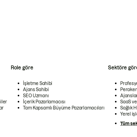
Role göre
Sektöre gör
İşletme Sahibi
Profesy
Ajans Sahibi
Peraken
SEO Uzmanı
Ajansla
iler
İçerik Pazarlamacısı
SaaS ve
ar
Tam Kapsamlı Büyüme Pazarlamacıları
Sağlık H
Yerel iş
Tüm sek