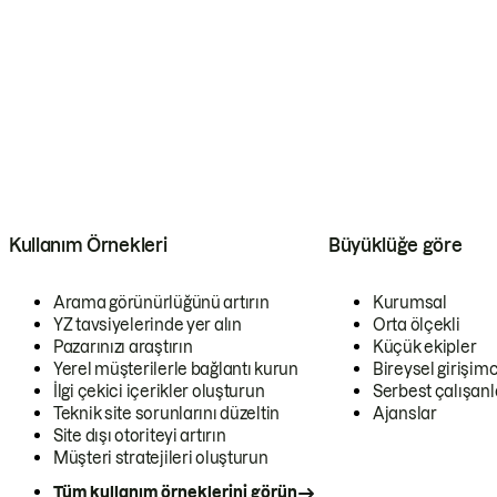
Kullanım Örnekleri
Büyüklüğe göre
Arama görünürlüğünü artırın
Kurumsal
YZ tavsiyelerinde yer alın
Orta ölçekli
Pazarınızı araştırın
Küçük ekipler
Yerel müşterilerle bağlantı kurun
Bireysel girişimc
İlgi çekici içerikler oluşturun
Serbest çalışanl
Teknik site sorunlarını düzeltin
Ajanslar
Site dışı otoriteyi artırın
Müşteri stratejileri oluşturun
Tüm kullanım örneklerini görün