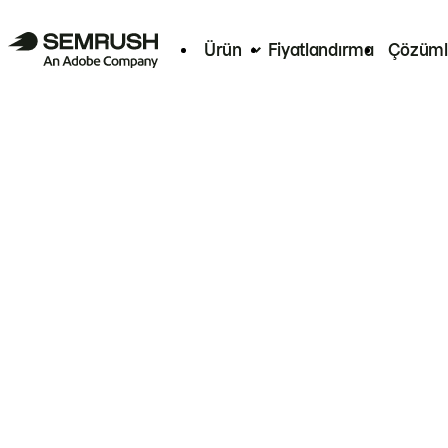
Ürün
Fiyatlandırma
Çözüml