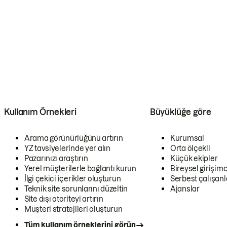
Kullanım Örnekleri
Büyüklüğe göre
Arama görünürlüğünü artırın
Kurumsal
YZ tavsiyelerinde yer alın
Orta ölçekli
Pazarınızı araştırın
Küçük ekipler
Yerel müşterilerle bağlantı kurun
Bireysel girişimc
İlgi çekici içerikler oluşturun
Serbest çalışanl
Teknik site sorunlarını düzeltin
Ajanslar
Site dışı otoriteyi artırın
Müşteri stratejileri oluşturun
Tüm kullanım örneklerini görün