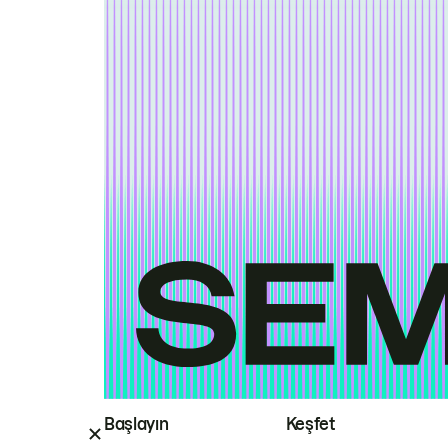
Başlayın
Keşfet