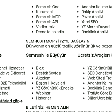
Semrush One
Anahtar Kelime A
Kurumsal
Rakip Analizi
Semrush MCP
Pazar Analizi
Semrush API
Yerel SEO
Verilerimiz
YZ Marka Duyarlılı
Demo talep edin
Backlink Analizi
SEMRUSH MCP'YI YZ'YE BAĞLAYIN
Dünyanın en güçlü trafik, görünürlük ve pazar v
e
Semrush ile Büyüyün
Ücretsiz Araçları 
onel Hizmetler
Blog
YZ Görünürlüğ
de ve E-ticaret
Destek Sayfası
SEO Denetleyi
r
Akademi
Web Sitesi Traf
 B2B Teknolojisi
Başarı Hikayeleri
Anahtar Kelim
izmeti
YZ Görünürlük Endeksi
Backlink Denet
letme
Webinar
Trafiğe Göre En
Haberler
Diğer Ücretsiz
törleri gör
BILETINIZI HEMEN ALIN