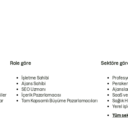
Role göre
Sektöre gör
İşletme Sahibi
Profesy
Ajans Sahibi
Peraken
SEO Uzmanı
Ajansla
iler
İçerik Pazarlamacısı
SaaS ve
ar
Tam Kapsamlı Büyüme Pazarlamacıları
Sağlık H
Yerel iş
Tüm sek