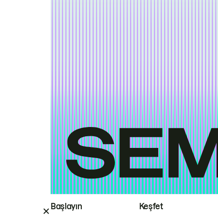
Başlayın
Keşfet