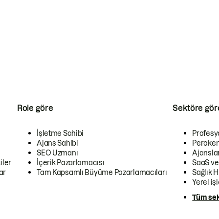
Role göre
Sektöre gör
İşletme Sahibi
Profesy
Ajans Sahibi
Peraken
SEO Uzmanı
Ajansla
iler
İçerik Pazarlamacısı
SaaS ve
ar
Tam Kapsamlı Büyüme Pazarlamacıları
Sağlık H
Yerel iş
Tüm sek