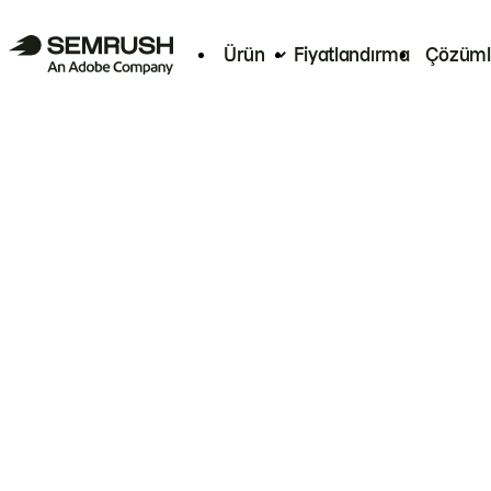
Ürün
Fiyatlandırma
Çözüml