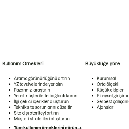
Kullanım Örnekleri
Büyüklüğe göre
Arama görünürlüğünü artırın
Kurumsal
YZ tavsiyelerinde yer alın
Orta ölçekli
Pazarınızı araştırın
Küçük ekipler
Yerel müşterilerle bağlantı kurun
Bireysel girişimc
İlgi çekici içerikler oluşturun
Serbest çalışanl
Teknik site sorunlarını düzeltin
Ajanslar
Site dışı otoriteyi artırın
Müşteri stratejileri oluşturun
Tüm kullanım örneklerini görün