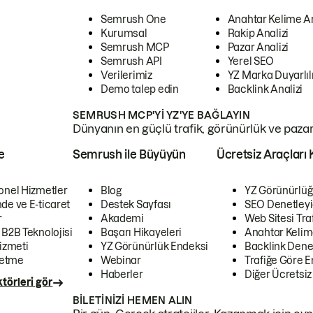
Semrush One
Anahtar Kelime A
Kurumsal
Rakip Analizi
Semrush MCP
Pazar Analizi
Semrush API
Yerel SEO
Verilerimiz
YZ Marka Duyarlılı
Demo talep edin
Backlink Analizi
SEMRUSH MCP'YI YZ'YE BAĞLAYIN
Dünyanın en güçlü trafik, görünürlük ve pazar v
e
Semrush ile Büyüyün
Ücretsiz Araçları 
onel Hizmetler
Blog
YZ Görünürlüğ
de ve E-ticaret
Destek Sayfası
SEO Denetleyi
r
Akademi
Web Sitesi Traf
 B2B Teknolojisi
Başarı Hikayeleri
Anahtar Kelim
izmeti
YZ Görünürlük Endeksi
Backlink Denet
letme
Webinar
Trafiğe Göre En
Haberler
Diğer Ücretsiz
törleri gör
BILETINIZI HEMEN ALIN