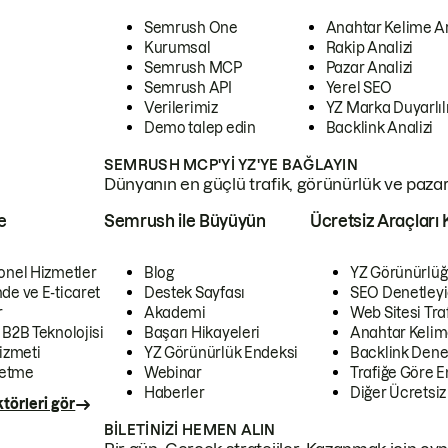
Semrush One
Anahtar Kelime A
Kurumsal
Rakip Analizi
Semrush MCP
Pazar Analizi
Semrush API
Yerel SEO
Verilerimiz
YZ Marka Duyarlılı
Demo talep edin
Backlink Analizi
SEMRUSH MCP'YI YZ'YE BAĞLAYIN
Dünyanın en güçlü trafik, görünürlük ve pazar v
e
Semrush ile Büyüyün
Ücretsiz Araçları 
onel Hizmetler
Blog
YZ Görünürlüğ
de ve E-ticaret
Destek Sayfası
SEO Denetleyi
r
Akademi
Web Sitesi Traf
 B2B Teknolojisi
Başarı Hikayeleri
Anahtar Kelim
izmeti
YZ Görünürlük Endeksi
Backlink Denet
letme
Webinar
Trafiğe Göre En
Haberler
Diğer Ücretsiz
törleri gör
BILETINIZI HEMEN ALIN