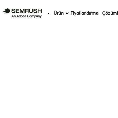
Ürün
Fiyatlandırma
Çözüml