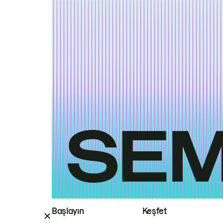
Başlayın
Keşfet