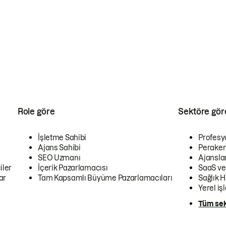
Role göre
Sektöre gör
İşletme Sahibi
Profesy
Ajans Sahibi
Peraken
SEO Uzmanı
Ajansla
iler
İçerik Pazarlamacısı
SaaS ve
ar
Tam Kapsamlı Büyüme Pazarlamacıları
Sağlık H
Yerel iş
Tüm sek