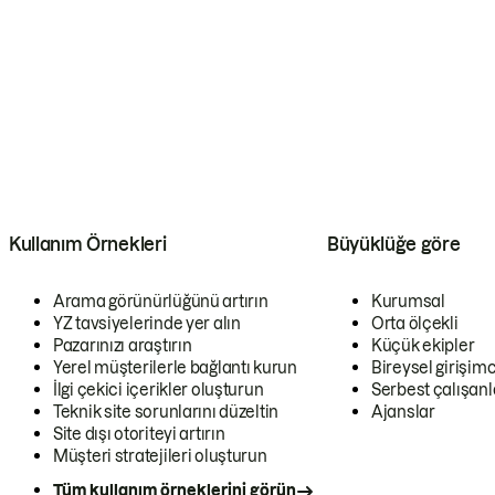
Kullanım Örnekleri
Büyüklüğe göre
Arama görünürlüğünü artırın
Kurumsal
YZ tavsiyelerinde yer alın
Orta ölçekli
Pazarınızı araştırın
Küçük ekipler
Yerel müşterilerle bağlantı kurun
Bireysel girişimc
İlgi çekici içerikler oluşturun
Serbest çalışanl
Teknik site sorunlarını düzeltin
Ajanslar
Site dışı otoriteyi artırın
Müşteri stratejileri oluşturun
Tüm kullanım örneklerini görün