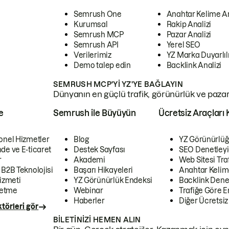
Semrush One
Anahtar Kelime A
Kurumsal
Rakip Analizi
Semrush MCP
Pazar Analizi
Semrush API
Yerel SEO
Verilerimiz
YZ Marka Duyarlılı
Demo talep edin
Backlink Analizi
SEMRUSH MCP'YI YZ'YE BAĞLAYIN
Dünyanın en güçlü trafik, görünürlük ve pazar v
e
Semrush ile Büyüyün
Ücretsiz Araçları 
onel Hizmetler
Blog
YZ Görünürlüğ
de ve E-ticaret
Destek Sayfası
SEO Denetleyi
r
Akademi
Web Sitesi Traf
 B2B Teknolojisi
Başarı Hikayeleri
Anahtar Kelim
izmeti
YZ Görünürlük Endeksi
Backlink Denet
letme
Webinar
Trafiğe Göre En
Haberler
Diğer Ücretsiz
törleri gör
BILETINIZI HEMEN ALIN