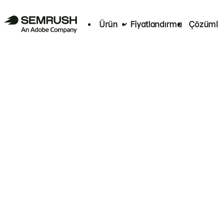
Ürün
Fiyatlandırma
Çözüml