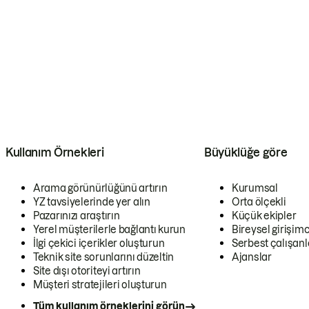
Kullanım Örnekleri
Büyüklüğe göre
Arama görünürlüğünü artırın
Kurumsal
YZ tavsiyelerinde yer alın
Orta ölçekli
Pazarınızı araştırın
Küçük ekipler
Yerel müşterilerle bağlantı kurun
Bireysel girişimc
İlgi çekici içerikler oluşturun
Serbest çalışanl
Teknik site sorunlarını düzeltin
Ajanslar
Site dışı otoriteyi artırın
Müşteri stratejileri oluşturun
Tüm kullanım örneklerini görün