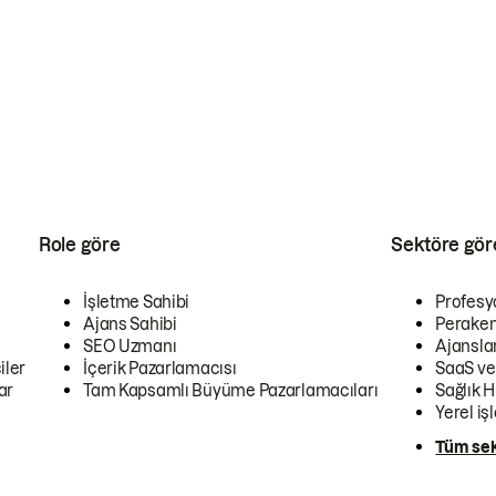
Role göre
Sektöre gör
İşletme Sahibi
Profesy
Ajans Sahibi
Peraken
SEO Uzmanı
Ajansla
iler
İçerik Pazarlamacısı
SaaS ve
ar
Tam Kapsamlı Büyüme Pazarlamacıları
Sağlık H
Yerel iş
Tüm sek