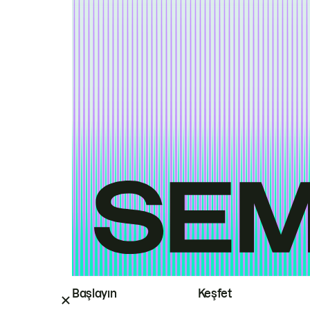
Başlayın
Keşfet