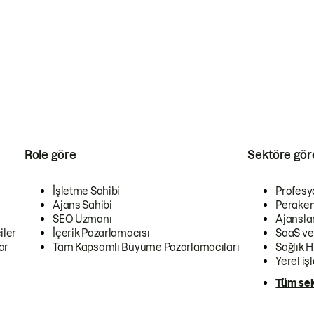
Role göre
Sektöre gör
İşletme Sahibi
Profesy
Ajans Sahibi
Peraken
SEO Uzmanı
Ajansla
iler
İçerik Pazarlamacısı
SaaS ve
ar
Tam Kapsamlı Büyüme Pazarlamacıları
Sağlık H
Yerel iş
Tüm sek