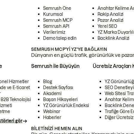
Semrush One
Anahtar Kelime A
Kurumsal
Rakip Analizi
Semrush MCP
Pazar Analizi
Semrush API
Yerel SEO
Verilerimiz
YZ Marka Duyarlılı
Demo talep edin
Backlink Analizi
SEMRUSH MCP'YI YZ'YE BAĞLAYIN
Dünyanın en güçlü trafik, görünürlük ve pazar v
e
Semrush ile Büyüyün
Ücretsiz Araçları 
onel Hizmetler
Blog
YZ Görünürlüğ
de ve E-ticaret
Destek Sayfası
SEO Denetleyi
r
Akademi
Web Sitesi Traf
 B2B Teknolojisi
Başarı Hikayeleri
Anahtar Kelim
izmeti
YZ Görünürlük Endeksi
Backlink Denet
letme
Webinar
Trafiğe Göre En
Haberler
Diğer Ücretsiz
törleri gör
BILETINIZI HEMEN ALIN