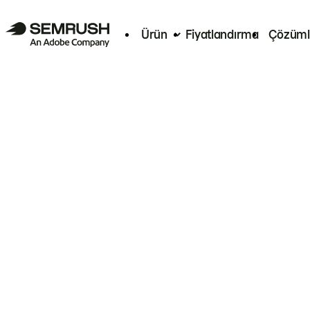
Ürün
Fiyatlandırma
Çözüml