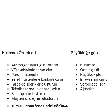
Kullanım Örnekleri
Büyüklüğe göre
Arama görünürlüğünü artırın
Kurumsal
YZ tavsiyelerinde yer alın
Orta ölçekli
Pazarınızı araştırın
Küçük ekipler
Yerel müşterilerle bağlantı kurun
Bireysel girişimc
İlgi çekici içerikler oluşturun
Serbest çalışanl
Teknik site sorunlarını düzeltin
Ajanslar
Site dışı otoriteyi artırın
Müşteri stratejileri oluşturun
Tüm kullanım örneklerini görün