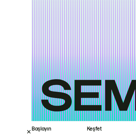
Başlayın
Keşfet