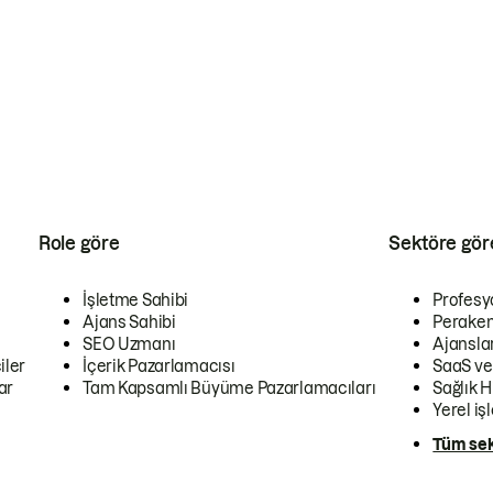
Role göre
Sektöre gör
İşletme Sahibi
Profesy
Ajans Sahibi
Peraken
SEO Uzmanı
Ajansla
iler
İçerik Pazarlamacısı
SaaS ve
ar
Tam Kapsamlı Büyüme Pazarlamacıları
Sağlık H
Yerel iş
Tüm sek