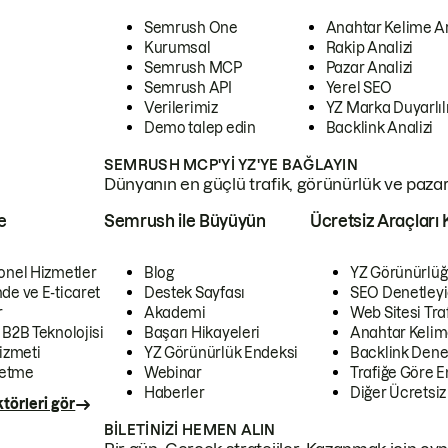
Semrush One
Anahtar Kelime A
Kurumsal
Rakip Analizi
Semrush MCP
Pazar Analizi
Semrush API
Yerel SEO
Verilerimiz
YZ Marka Duyarlılı
Demo talep edin
Backlink Analizi
SEMRUSH MCP'YI YZ'YE BAĞLAYIN
Dünyanın en güçlü trafik, görünürlük ve pazar v
e
Semrush ile Büyüyün
Ücretsiz Araçları 
onel Hizmetler
Blog
YZ Görünürlüğ
de ve E-ticaret
Destek Sayfası
SEO Denetleyi
r
Akademi
Web Sitesi Traf
 B2B Teknolojisi
Başarı Hikayeleri
Anahtar Kelim
izmeti
YZ Görünürlük Endeksi
Backlink Denet
letme
Webinar
Trafiğe Göre En
Haberler
Diğer Ücretsiz
törleri gör
BILETINIZI HEMEN ALIN