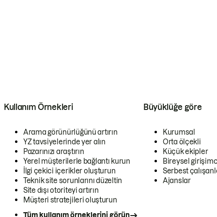
Kullanım Örnekleri
Büyüklüğe göre
Arama görünürlüğünü artırın
Kurumsal
YZ tavsiyelerinde yer alın
Orta ölçekli
Pazarınızı araştırın
Küçük ekipler
Yerel müşterilerle bağlantı kurun
Bireysel girişimc
İlgi çekici içerikler oluşturun
Serbest çalışanl
Teknik site sorunlarını düzeltin
Ajanslar
Site dışı otoriteyi artırın
Müşteri stratejileri oluşturun
Tüm kullanım örneklerini görün