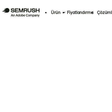
Ürün
Fiyatlandırma
Çözüml