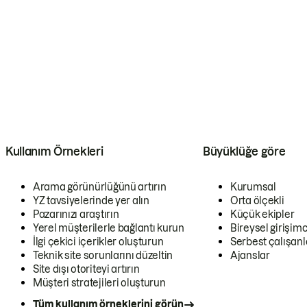
Kullanım Örnekleri
Büyüklüğe göre
Arama görünürlüğünü artırın
Kurumsal
YZ tavsiyelerinde yer alın
Orta ölçekli
Pazarınızı araştırın
Küçük ekipler
Yerel müşterilerle bağlantı kurun
Bireysel girişimc
İlgi çekici içerikler oluşturun
Serbest çalışanl
Teknik site sorunlarını düzeltin
Ajanslar
Site dışı otoriteyi artırın
Müşteri stratejileri oluşturun
Tüm kullanım örneklerini görün