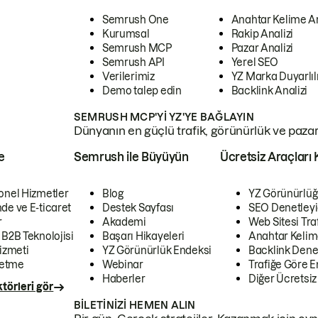
Semrush One
Anahtar Kelime A
Kurumsal
Rakip Analizi
Semrush MCP
Pazar Analizi
Semrush API
Yerel SEO
Verilerimiz
YZ Marka Duyarlılı
Demo talep edin
Backlink Analizi
SEMRUSH MCP'YI YZ'YE BAĞLAYIN
Dünyanın en güçlü trafik, görünürlük ve pazar v
e
Semrush ile Büyüyün
Ücretsiz Araçları 
onel Hizmetler
Blog
YZ Görünürlüğ
de ve E-ticaret
Destek Sayfası
SEO Denetleyi
r
Akademi
Web Sitesi Traf
 B2B Teknolojisi
Başarı Hikayeleri
Anahtar Kelim
izmeti
YZ Görünürlük Endeksi
Backlink Denet
letme
Webinar
Trafiğe Göre En
Haberler
Diğer Ücretsiz
törleri gör
BILETINIZI HEMEN ALIN