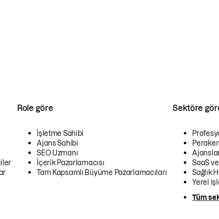
Role göre
Sektöre gör
İşletme Sahibi
Profesy
Ajans Sahibi
Peraken
SEO Uzmanı
Ajansla
iler
İçerik Pazarlamacısı
SaaS ve
ar
Tam Kapsamlı Büyüme Pazarlamacıları
Sağlık H
Yerel iş
Tüm sek