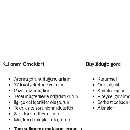
Kullanım Örnekleri
Büyüklüğe göre
Arama görünürlüğünü artırın
Kurumsal
YZ tavsiyelerinde yer alın
Orta ölçekli
Pazarınızı araştırın
Küçük ekipler
Yerel müşterilerle bağlantı kurun
Bireysel girişimc
İlgi çekici içerikler oluşturun
Serbest çalışanl
Teknik site sorunlarını düzeltin
Ajanslar
Site dışı otoriteyi artırın
Müşteri stratejileri oluşturun
Tüm kullanım örneklerini görün