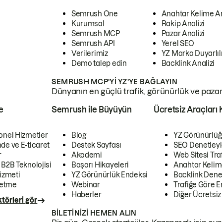
Semrush One
Anahtar Kelime A
Kurumsal
Rakip Analizi
Semrush MCP
Pazar Analizi
Semrush API
Yerel SEO
Verilerimiz
YZ Marka Duyarlılı
Demo talep edin
Backlink Analizi
SEMRUSH MCP'YI YZ'YE BAĞLAYIN
Dünyanın en güçlü trafik, görünürlük ve pazar v
e
Semrush ile Büyüyün
Ücretsiz Araçları 
onel Hizmetler
Blog
YZ Görünürlüğ
de ve E-ticaret
Destek Sayfası
SEO Denetleyi
r
Akademi
Web Sitesi Traf
 B2B Teknolojisi
Başarı Hikayeleri
Anahtar Kelim
izmeti
YZ Görünürlük Endeksi
Backlink Denet
letme
Webinar
Trafiğe Göre En
Haberler
Diğer Ücretsiz
törleri gör
BILETINIZI HEMEN ALIN