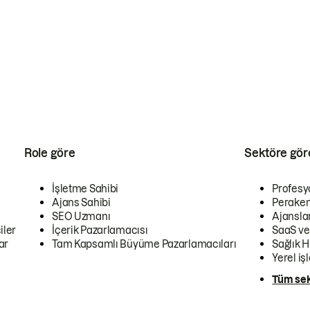
Role göre
Sektöre gör
İşletme Sahibi
Profesy
Ajans Sahibi
Peraken
SEO Uzmanı
Ajansla
iler
İçerik Pazarlamacısı
SaaS ve
ar
Tam Kapsamlı Büyüme Pazarlamacıları
Sağlık H
Yerel iş
Tüm sek