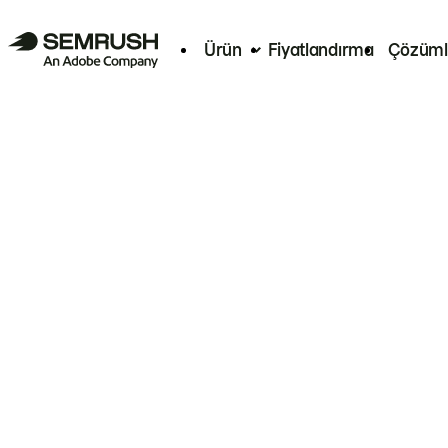
Ürün
Fiyatlandırma
Çözüml