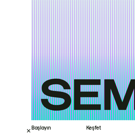
Başlayın
Keşfet