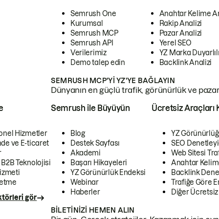
Semrush One
Anahtar Kelime A
Kurumsal
Rakip Analizi
Semrush MCP
Pazar Analizi
Semrush API
Yerel SEO
Verilerimiz
YZ Marka Duyarlılı
Demo talep edin
Backlink Analizi
SEMRUSH MCP'YI YZ'YE BAĞLAYIN
Dünyanın en güçlü trafik, görünürlük ve pazar v
e
Semrush ile Büyüyün
Ücretsiz Araçları 
onel Hizmetler
Blog
YZ Görünürlüğ
de ve E-ticaret
Destek Sayfası
SEO Denetleyi
r
Akademi
Web Sitesi Traf
 B2B Teknolojisi
Başarı Hikayeleri
Anahtar Kelim
izmeti
YZ Görünürlük Endeksi
Backlink Denet
letme
Webinar
Trafiğe Göre En
Haberler
Diğer Ücretsiz
törleri gör
BILETINIZI HEMEN ALIN