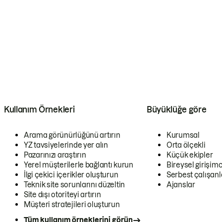
Kullanım Örnekleri
Büyüklüğe göre
Arama görünürlüğünü artırın
Kurumsal
YZ tavsiyelerinde yer alın
Orta ölçekli
Pazarınızı araştırın
Küçük ekipler
Yerel müşterilerle bağlantı kurun
Bireysel girişimc
İlgi çekici içerikler oluşturun
Serbest çalışanl
Teknik site sorunlarını düzeltin
Ajanslar
Site dışı otoriteyi artırın
Müşteri stratejileri oluşturun
Tüm kullanım örneklerini görün