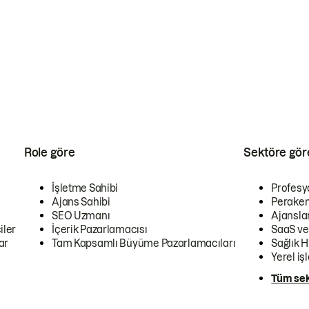
Role göre
Sektöre gör
İşletme Sahibi
Profesy
Ajans Sahibi
Peraken
SEO Uzmanı
Ajansla
iler
İçerik Pazarlamacısı
SaaS ve
ar
Tam Kapsamlı Büyüme Pazarlamacıları
Sağlık H
Yerel iş
Tüm sek