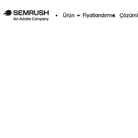
Ürün
Fiyatlandırma
Çözüml