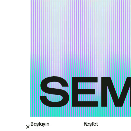
Başlayın
Keşfet