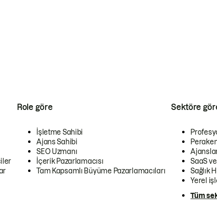
Role göre
Sektöre gör
İşletme Sahibi
Profesy
Ajans Sahibi
Peraken
SEO Uzmanı
Ajansla
iler
İçerik Pazarlamacısı
SaaS ve
ar
Tam Kapsamlı Büyüme Pazarlamacıları
Sağlık H
Yerel iş
Tüm sek