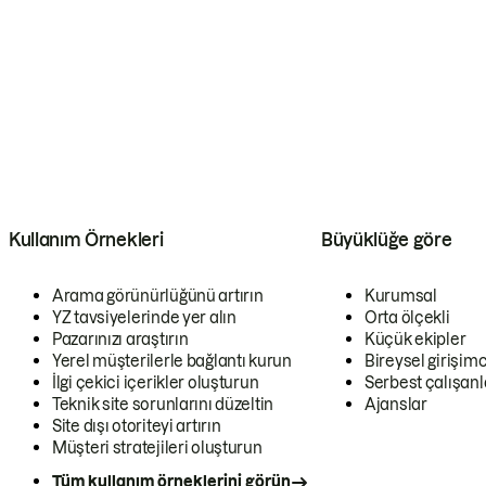
Kullanım Örnekleri
Büyüklüğe göre
Arama görünürlüğünü artırın
Kurumsal
YZ tavsiyelerinde yer alın
Orta ölçekli
Pazarınızı araştırın
Küçük ekipler
Yerel müşterilerle bağlantı kurun
Bireysel girişimc
İlgi çekici içerikler oluşturun
Serbest çalışanl
Teknik site sorunlarını düzeltin
Ajanslar
Site dışı otoriteyi artırın
Müşteri stratejileri oluşturun
Tüm kullanım örneklerini görün