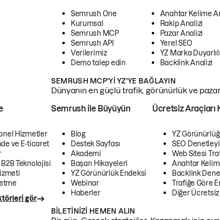
Semrush One
Anahtar Kelime A
Kurumsal
Rakip Analizi
Semrush MCP
Pazar Analizi
Semrush API
Yerel SEO
Verilerimiz
YZ Marka Duyarlılı
Demo talep edin
Backlink Analizi
SEMRUSH MCP'YI YZ'YE BAĞLAYIN
Dünyanın en güçlü trafik, görünürlük ve pazar v
e
Semrush ile Büyüyün
Ücretsiz Araçları 
onel Hizmetler
Blog
YZ Görünürlüğ
de ve E-ticaret
Destek Sayfası
SEO Denetleyi
r
Akademi
Web Sitesi Traf
 B2B Teknolojisi
Başarı Hikayeleri
Anahtar Kelim
izmeti
YZ Görünürlük Endeksi
Backlink Denet
letme
Webinar
Trafiğe Göre En
Haberler
Diğer Ücretsiz
törleri gör
BILETINIZI HEMEN ALIN