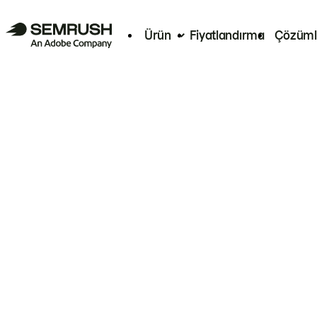
Ürün
Fiyatlandırma
Çözüml