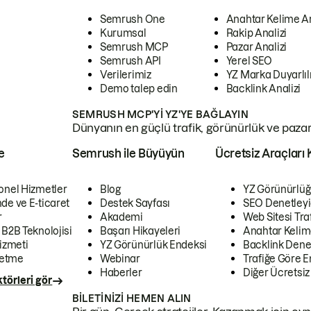
Semrush One
Anahtar Kelime A
Kurumsal
Rakip Analizi
Semrush MCP
Pazar Analizi
Semrush API
Yerel SEO
Verilerimiz
YZ Marka Duyarlılı
Demo talep edin
Backlink Analizi
SEMRUSH MCP'YI YZ'YE BAĞLAYIN
Dünyanın en güçlü trafik, görünürlük ve pazar v
e
Semrush ile Büyüyün
Ücretsiz Araçları 
onel Hizmetler
Blog
YZ Görünürlüğ
de ve E-ticaret
Destek Sayfası
SEO Denetleyi
r
Akademi
Web Sitesi Traf
 B2B Teknolojisi
Başarı Hikayeleri
Anahtar Kelim
izmeti
YZ Görünürlük Endeksi
Backlink Denet
letme
Webinar
Trafiğe Göre En
Haberler
Diğer Ücretsiz
törleri gör
BILETINIZI HEMEN ALIN