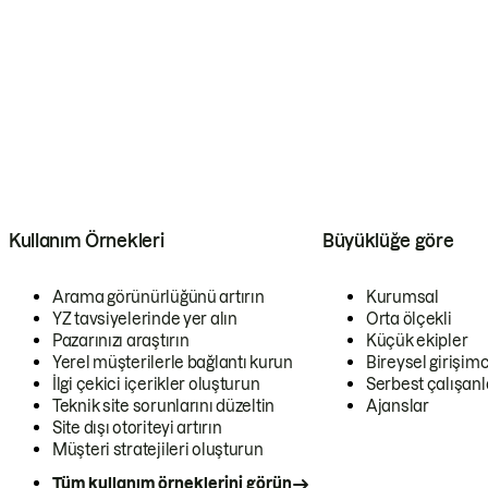
Kullanım Örnekleri
Büyüklüğe göre
Arama görünürlüğünü artırın
Kurumsal
YZ tavsiyelerinde yer alın
Orta ölçekli
Pazarınızı araştırın
Küçük ekipler
Yerel müşterilerle bağlantı kurun
Bireysel girişimc
İlgi çekici içerikler oluşturun
Serbest çalışanl
Teknik site sorunlarını düzeltin
Ajanslar
Site dışı otoriteyi artırın
Müşteri stratejileri oluşturun
Tüm kullanım örneklerini görün