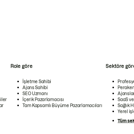
Role göre
Sektöre gör
İşletme Sahibi
Profesy
Ajans Sahibi
Peraken
SEO Uzmanı
Ajansla
iler
İçerik Pazarlamacısı
SaaS ve
ar
Tam Kapsamlı Büyüme Pazarlamacıları
Sağlık H
Yerel iş
Tüm sek