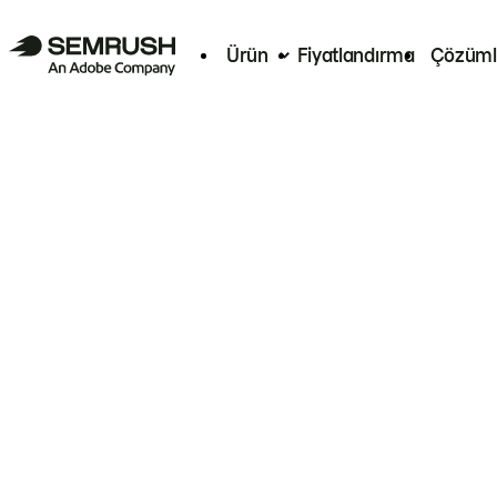
Ürün
Fiyatlandırma
Çözüml