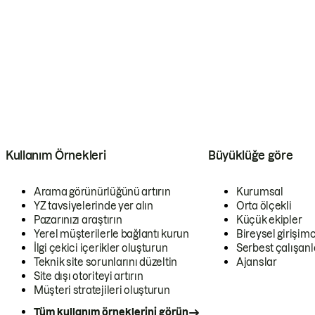
Kullanım Örnekleri
Büyüklüğe göre
Arama görünürlüğünü artırın
Kurumsal
YZ tavsiyelerinde yer alın
Orta ölçekli
Pazarınızı araştırın
Küçük ekipler
Yerel müşterilerle bağlantı kurun
Bireysel girişimc
İlgi çekici içerikler oluşturun
Serbest çalışanl
Teknik site sorunlarını düzeltin
Ajanslar
Site dışı otoriteyi artırın
Müşteri stratejileri oluşturun
Tüm kullanım örneklerini görün