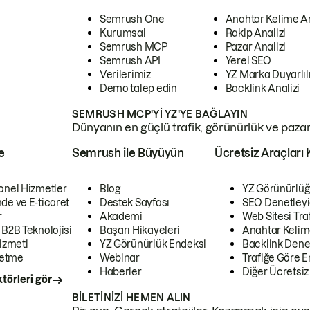
Semrush One
Anahtar Kelime A
Kurumsal
Rakip Analizi
Semrush MCP
Pazar Analizi
Semrush API
Yerel SEO
Verilerimiz
YZ Marka Duyarlılı
Demo talep edin
Backlink Analizi
SEMRUSH MCP'YI YZ'YE BAĞLAYIN
Dünyanın en güçlü trafik, görünürlük ve pazar v
e
Semrush ile Büyüyün
Ücretsiz Araçları 
onel Hizmetler
Blog
YZ Görünürlüğ
de ve E-ticaret
Destek Sayfası
SEO Denetleyi
r
Akademi
Web Sitesi Traf
 B2B Teknolojisi
Başarı Hikayeleri
Anahtar Kelim
izmeti
YZ Görünürlük Endeksi
Backlink Denet
letme
Webinar
Trafiğe Göre En
Haberler
Diğer Ücretsiz
törleri gör
BILETINIZI HEMEN ALIN