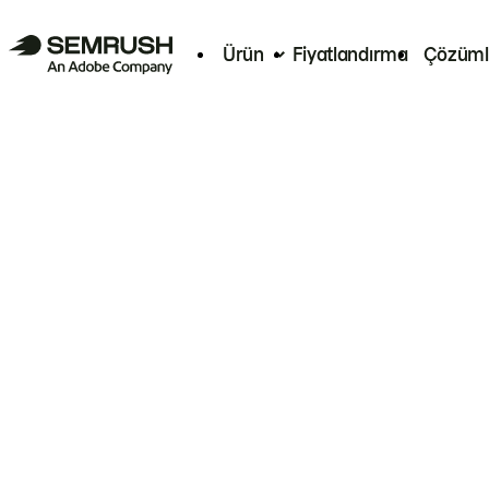
Ürün
Fiyatlandırma
Çözüml