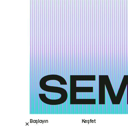
Başlayın
Keşfet