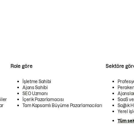
Role göre
Sektöre gör
İşletme Sahibi
Profesy
Ajans Sahibi
Peraken
SEO Uzmanı
Ajansla
iler
İçerik Pazarlamacısı
SaaS ve
ar
Tam Kapsamlı Büyüme Pazarlamacıları
Sağlık H
Yerel iş
Tüm sek