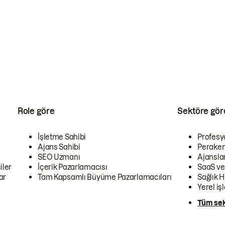
Role göre
Sektöre gör
İşletme Sahibi
Profesy
Ajans Sahibi
Peraken
SEO Uzmanı
Ajansla
iler
İçerik Pazarlamacısı
SaaS ve
ar
Tam Kapsamlı Büyüme Pazarlamacıları
Sağlık H
Yerel iş
Tüm sek