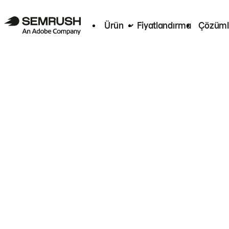
Ürün
Fiyatlandırma
Çözüml