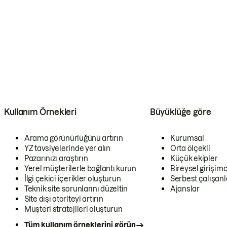
Kullanım Örnekleri
Büyüklüğe göre
Arama görünürlüğünü artırın
Kurumsal
YZ tavsiyelerinde yer alın
Orta ölçekli
Pazarınızı araştırın
Küçük ekipler
Yerel müşterilerle bağlantı kurun
Bireysel girişimc
İlgi çekici içerikler oluşturun
Serbest çalışanl
Teknik site sorunlarını düzeltin
Ajanslar
Site dışı otoriteyi artırın
Müşteri stratejileri oluşturun
Tüm kullanım örneklerini görün