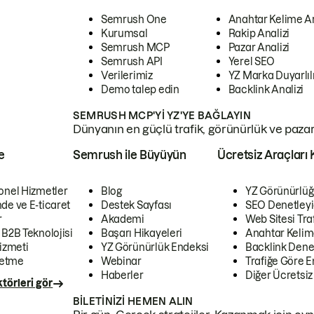
Semrush One
Anahtar Kelime A
Kurumsal
Rakip Analizi
Semrush MCP
Pazar Analizi
Semrush API
Yerel SEO
Verilerimiz
YZ Marka Duyarlılı
Demo talep edin
Backlink Analizi
SEMRUSH MCP'YI YZ'YE BAĞLAYIN
Dünyanın en güçlü trafik, görünürlük ve pazar v
e
Semrush ile Büyüyün
Ücretsiz Araçları 
onel Hizmetler
Blog
YZ Görünürlüğ
de ve E-ticaret
Destek Sayfası
SEO Denetleyi
r
Akademi
Web Sitesi Traf
 B2B Teknolojisi
Başarı Hikayeleri
Anahtar Kelim
izmeti
YZ Görünürlük Endeksi
Backlink Denet
letme
Webinar
Trafiğe Göre En
Haberler
Diğer Ücretsiz
törleri gör
BILETINIZI HEMEN ALIN