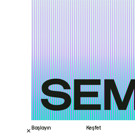
Başlayın
Keşfet