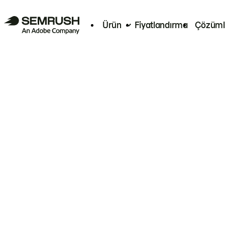
Ürün
Fiyatlandırma
Çözüml