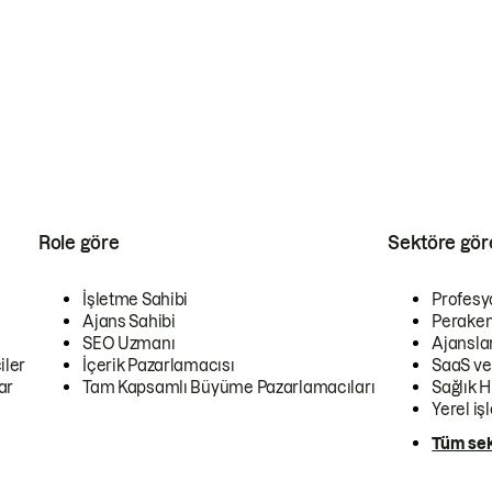
Role göre
Sektöre gör
İşletme Sahibi
Profesy
Ajans Sahibi
Peraken
SEO Uzmanı
Ajansla
iler
İçerik Pazarlamacısı
SaaS ve
ar
Tam Kapsamlı Büyüme Pazarlamacıları
Sağlık H
Yerel iş
Tüm sek