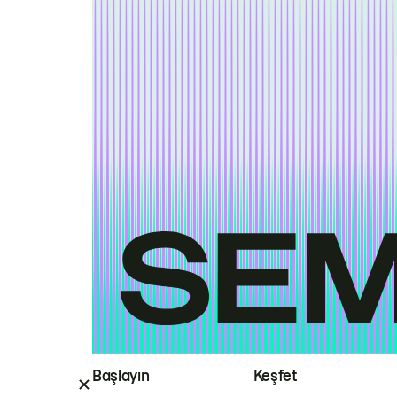
Başlayın
Keşfet