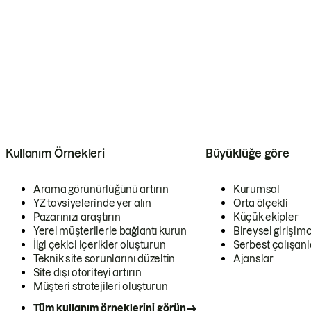
Kullanım Örnekleri
Büyüklüğe göre
Arama görünürlüğünü artırın
Kurumsal
YZ tavsiyelerinde yer alın
Orta ölçekli
Pazarınızı araştırın
Küçük ekipler
Yerel müşterilerle bağlantı kurun
Bireysel girişimc
İlgi çekici içerikler oluşturun
Serbest çalışanl
Teknik site sorunlarını düzeltin
Ajanslar
Site dışı otoriteyi artırın
Müşteri stratejileri oluşturun
Tüm kullanım örneklerini görün