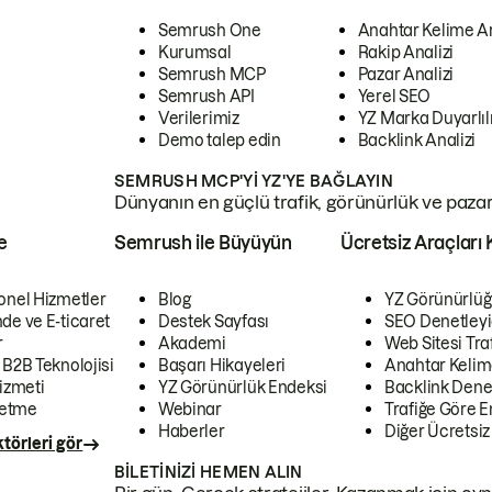
Semrush One
Anahtar Kelime A
Kurumsal
Rakip Analizi
Semrush MCP
Pazar Analizi
Semrush API
Yerel SEO
Verilerimiz
YZ Marka Duyarlılı
Demo talep edin
Backlink Analizi
SEMRUSH MCP'YI YZ'YE BAĞLAYIN
Dünyanın en güçlü trafik, görünürlük ve pazar v
e
Semrush ile Büyüyün
Ücretsiz Araçları 
onel Hizmetler
Blog
YZ Görünürlüğ
de ve E-ticaret
Destek Sayfası
SEO Denetleyi
r
Akademi
Web Sitesi Traf
 B2B Teknolojisi
Başarı Hikayeleri
Anahtar Kelim
izmeti
YZ Görünürlük Endeksi
Backlink Denet
letme
Webinar
Trafiğe Göre En
Haberler
Diğer Ücretsiz
törleri gör
BILETINIZI HEMEN ALIN