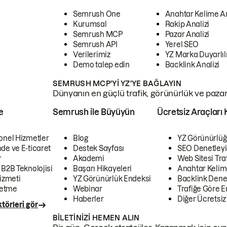
Semrush One
Anahtar Kelime A
Kurumsal
Rakip Analizi
Semrush MCP
Pazar Analizi
Semrush API
Yerel SEO
Verilerimiz
YZ Marka Duyarlılı
Demo talep edin
Backlink Analizi
SEMRUSH MCP'YI YZ'YE BAĞLAYIN
Dünyanın en güçlü trafik, görünürlük ve pazar v
e
Semrush ile Büyüyün
Ücretsiz Araçları 
onel Hizmetler
Blog
YZ Görünürlüğ
de ve E-ticaret
Destek Sayfası
SEO Denetleyi
r
Akademi
Web Sitesi Traf
 B2B Teknolojisi
Başarı Hikayeleri
Anahtar Kelim
izmeti
YZ Görünürlük Endeksi
Backlink Denet
letme
Webinar
Trafiğe Göre En
Haberler
Diğer Ücretsiz
törleri gör
BILETINIZI HEMEN ALIN