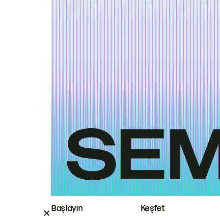
Başlayın
Keşfet