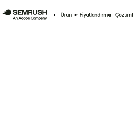
Ürün
Fiyatlandırma
Çözüml