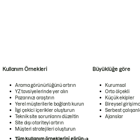
Kullanım Örnekleri
Büyüklüğe göre
Arama görünürlüğünü artırın
Kurumsal
YZ tavsiyelerinde yer alın
Orta ölçekli
Pazarınızı araştırın
Küçük ekipler
Yerel müşterilerle bağlantı kurun
Bireysel girişimc
İlgi çekici içerikler oluşturun
Serbest çalışanl
Teknik site sorunlarını düzeltin
Ajanslar
Site dışı otoriteyi artırın
Müşteri stratejileri oluşturun
Tüm kullanım örneklerini görün