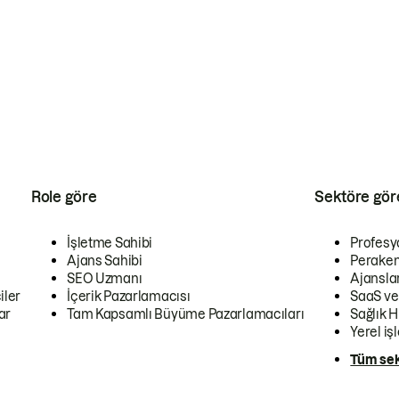
Role göre
Sektöre gör
İşletme Sahibi
Profesy
Ajans Sahibi
Peraken
SEO Uzmanı
Ajansla
iler
İçerik Pazarlamacısı
SaaS ve
ar
Tam Kapsamlı Büyüme Pazarlamacıları
Sağlık H
Yerel iş
Tüm sek