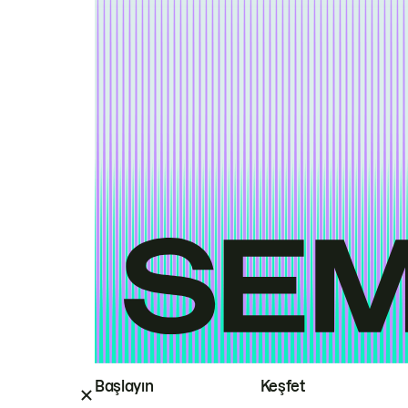
Başlayın
Keşfet