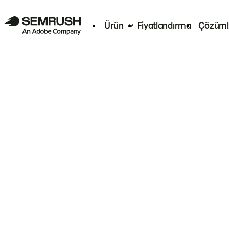
Ürün
Fiyatlandırma
Çözüml