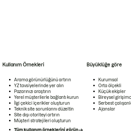
Kullanım Örnekleri
Büyüklüğe göre
Arama görünürlüğünü artırın
Kurumsal
YZ tavsiyelerinde yer alın
Orta ölçekli
Pazarınızı araştırın
Küçük ekipler
Yerel müşterilerle bağlantı kurun
Bireysel girişimc
İlgi çekici içerikler oluşturun
Serbest çalışanl
Teknik site sorunlarını düzeltin
Ajanslar
Site dışı otoriteyi artırın
Müşteri stratejileri oluşturun
Tüm kullanım örneklerini görün