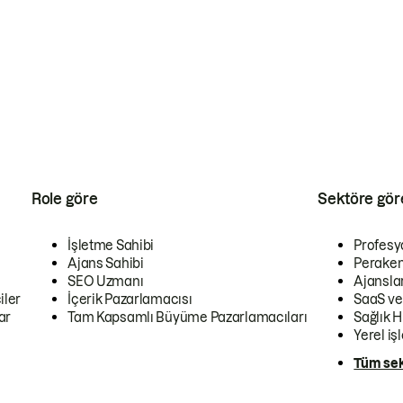
Role göre
Sektöre gör
İşletme Sahibi
Profesy
Ajans Sahibi
Peraken
SEO Uzmanı
Ajansla
iler
İçerik Pazarlamacısı
SaaS ve
ar
Tam Kapsamlı Büyüme Pazarlamacıları
Sağlık H
Yerel iş
Tüm sek