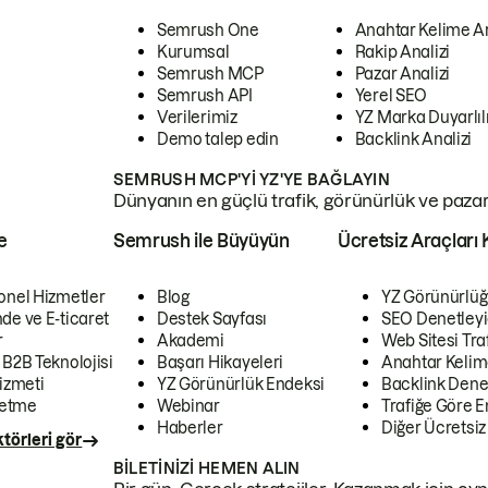
Semrush One
Anahtar Kelime A
Kurumsal
Rakip Analizi
Semrush MCP
Pazar Analizi
Semrush API
Yerel SEO
Verilerimiz
YZ Marka Duyarlılı
Demo talep edin
Backlink Analizi
SEMRUSH MCP'YI YZ'YE BAĞLAYIN
Dünyanın en güçlü trafik, görünürlük ve pazar v
e
Semrush ile Büyüyün
Ücretsiz Araçları 
onel Hizmetler
Blog
YZ Görünürlüğ
de ve E-ticaret
Destek Sayfası
SEO Denetleyi
r
Akademi
Web Sitesi Traf
 B2B Teknolojisi
Başarı Hikayeleri
Anahtar Kelim
izmeti
YZ Görünürlük Endeksi
Backlink Denet
letme
Webinar
Trafiğe Göre En
Haberler
Diğer Ücretsiz
törleri gör
BILETINIZI HEMEN ALIN