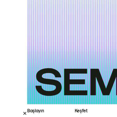
Başlayın
Keşfet