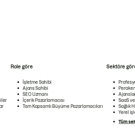
Role göre
Sektöre gör
İşletme Sahibi
Profesy
Ajans Sahibi
Peraken
SEO Uzmanı
Ajansla
iler
İçerik Pazarlamacısı
SaaS ve
ar
Tam Kapsamlı Büyüme Pazarlamacıları
Sağlık H
Yerel iş
Tüm sek