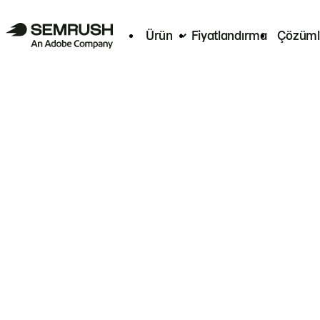
Ürün
Fiyatlandırma
Çözüml