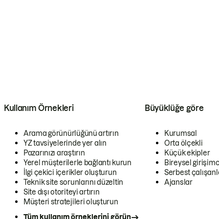
Kullanım Örnekleri
Büyüklüğe göre
Arama görünürlüğünü artırın
Kurumsal
YZ tavsiyelerinde yer alın
Orta ölçekli
Pazarınızı araştırın
Küçük ekipler
Yerel müşterilerle bağlantı kurun
Bireysel girişimc
İlgi çekici içerikler oluşturun
Serbest çalışanl
Teknik site sorunlarını düzeltin
Ajanslar
Site dışı otoriteyi artırın
Müşteri stratejileri oluşturun
Tüm kullanım örneklerini görün