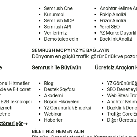
Semrush One
Anahtar Kelime A
Kurumsal
Rakip Analizi
Semrush MCP
Pazar Analizi
Semrush API
Yerel SEO
Verilerimiz
YZ Marka Duyarlılı
Demo talep edin
Backlink Analizi
SEMRUSH MCP'YI YZ'YE BAĞLAYIN
Dünyanın en güçlü trafik, görünürlük ve pazar v
e
Semrush ile Büyüyün
Ücretsiz Araçları 
onel Hizmetler
Blog
YZ Görünürlüğ
de ve E-ticaret
Destek Sayfası
SEO Denetleyi
r
Akademi
Web Sitesi Traf
 B2B Teknolojisi
Başarı Hikayeleri
Anahtar Kelim
izmeti
YZ Görünürlük Endeksi
Backlink Denet
letme
Webinar
Trafiğe Göre En
Haberler
Diğer Ücretsiz
törleri gör
BILETINIZI HEMEN ALIN