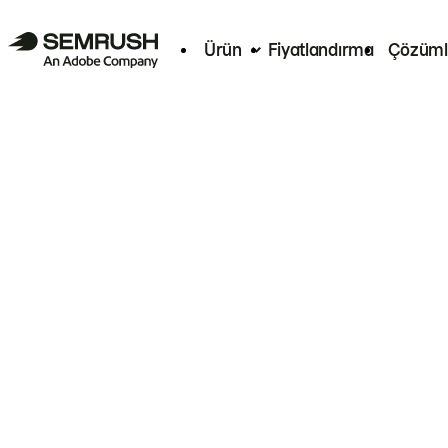
Ürün
Fiyatlandırma
Çözüml