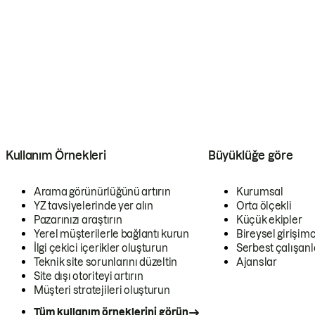
Kullanım Örnekleri
Büyüklüğe göre
Arama görünürlüğünü artırın
Kurumsal
YZ tavsiyelerinde yer alın
Orta ölçekli
Pazarınızı araştırın
Küçük ekipler
Yerel müşterilerle bağlantı kurun
Bireysel girişimc
İlgi çekici içerikler oluşturun
Serbest çalışanl
Teknik site sorunlarını düzeltin
Ajanslar
Site dışı otoriteyi artırın
Müşteri stratejileri oluşturun
Tüm kullanım örneklerini görün