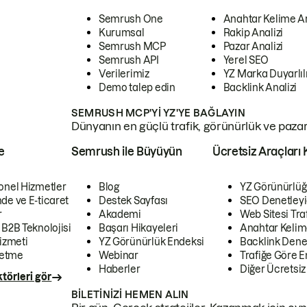
Semrush One
Anahtar Kelime A
Kurumsal
Rakip Analizi
Semrush MCP
Pazar Analizi
Semrush API
Yerel SEO
Verilerimiz
YZ Marka Duyarlılı
Demo talep edin
Backlink Analizi
SEMRUSH MCP'YI YZ'YE BAĞLAYIN
Dünyanın en güçlü trafik, görünürlük ve pazar v
e
Semrush ile Büyüyün
Ücretsiz Araçları 
onel Hizmetler
Blog
YZ Görünürlüğ
de ve E-ticaret
Destek Sayfası
SEO Denetleyi
r
Akademi
Web Sitesi Traf
 B2B Teknolojisi
Başarı Hikayeleri
Anahtar Kelim
izmeti
YZ Görünürlük Endeksi
Backlink Denet
letme
Webinar
Trafiğe Göre En
Haberler
Diğer Ücretsiz
törleri gör
BILETINIZI HEMEN ALIN