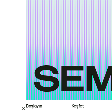
Başlayın
Keşfet