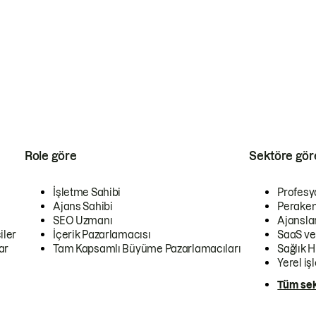
Role göre
Sektöre gör
İşletme Sahibi
Profesy
Ajans Sahibi
Peraken
SEO Uzmanı
Ajansla
iler
İçerik Pazarlamacısı
SaaS ve
ar
Tam Kapsamlı Büyüme Pazarlamacıları
Sağlık H
Yerel iş
Tüm sek