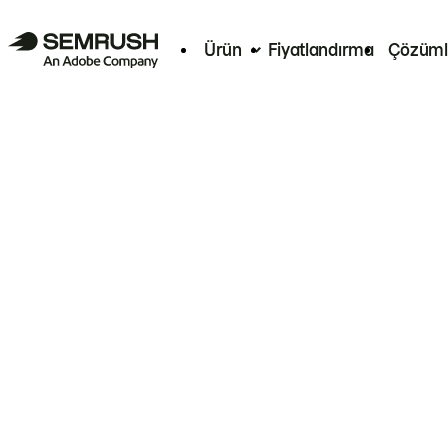
Ürün
Fiyatlandırma
Çözüml