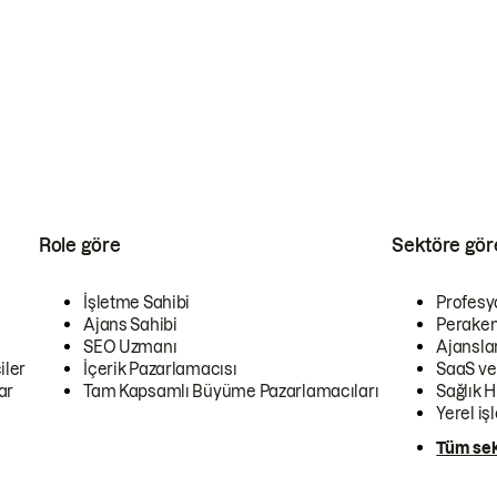
Role göre
Sektöre gör
İşletme Sahibi
Profesy
Ajans Sahibi
Peraken
SEO Uzmanı
Ajansla
iler
İçerik Pazarlamacısı
SaaS ve
ar
Tam Kapsamlı Büyüme Pazarlamacıları
Sağlık H
Yerel iş
Tüm sek