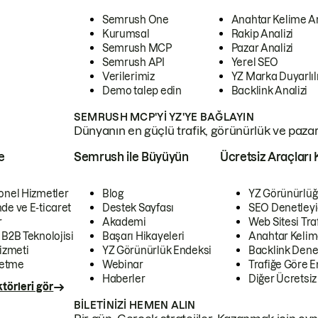
Semrush One
Anahtar Kelime A
Kurumsal
Rakip Analizi
Semrush MCP
Pazar Analizi
Semrush API
Yerel SEO
Verilerimiz
YZ Marka Duyarlılı
Demo talep edin
Backlink Analizi
SEMRUSH MCP'YI YZ'YE BAĞLAYIN
Dünyanın en güçlü trafik, görünürlük ve pazar v
e
Semrush ile Büyüyün
Ücretsiz Araçları 
onel Hizmetler
Blog
YZ Görünürlüğ
de ve E-ticaret
Destek Sayfası
SEO Denetleyi
r
Akademi
Web Sitesi Traf
 B2B Teknolojisi
Başarı Hikayeleri
Anahtar Kelim
izmeti
YZ Görünürlük Endeksi
Backlink Denet
letme
Webinar
Trafiğe Göre En
Haberler
Diğer Ücretsiz
törleri gör
BILETINIZI HEMEN ALIN