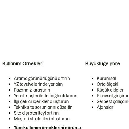
Kullanım Örnekleri
Büyüklüğe göre
Arama görünürlüğünü artırın
Kurumsal
YZ tavsiyelerinde yer alın
Orta ölçekli
Pazarınızı araştırın
Küçük ekipler
Yerel müşterilerle bağlantı kurun
Bireysel girişimc
İlgi çekici içerikler oluşturun
Serbest çalışanl
Teknik site sorunlarını düzeltin
Ajanslar
Site dışı otoriteyi artırın
Müşteri stratejileri oluşturun
Tüm kullanım örneklerini görün