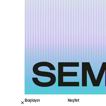
Başlayın
Keşfet