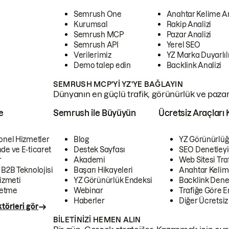
Semrush One
Anahtar Kelime A
Kurumsal
Rakip Analizi
Semrush MCP
Pazar Analizi
Semrush API
Yerel SEO
Verilerimiz
YZ Marka Duyarlılı
Demo talep edin
Backlink Analizi
SEMRUSH MCP'YI YZ'YE BAĞLAYIN
Dünyanın en güçlü trafik, görünürlük ve pazar v
e
Semrush ile Büyüyün
Ücretsiz Araçları 
onel Hizmetler
Blog
YZ Görünürlüğ
de ve E-ticaret
Destek Sayfası
SEO Denetleyi
r
Akademi
Web Sitesi Traf
 B2B Teknolojisi
Başarı Hikayeleri
Anahtar Kelim
izmeti
YZ Görünürlük Endeksi
Backlink Denet
letme
Webinar
Trafiğe Göre En
Haberler
Diğer Ücretsiz
törleri gör
BILETINIZI HEMEN ALIN