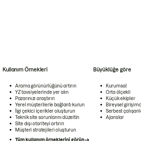
Kullanım Örnekleri
Büyüklüğe göre
Arama görünürlüğünü artırın
Kurumsal
YZ tavsiyelerinde yer alın
Orta ölçekli
Pazarınızı araştırın
Küçük ekipler
Yerel müşterilerle bağlantı kurun
Bireysel girişimc
İlgi çekici içerikler oluşturun
Serbest çalışanl
Teknik site sorunlarını düzeltin
Ajanslar
Site dışı otoriteyi artırın
Müşteri stratejileri oluşturun
Tüm kullanım örneklerini görün