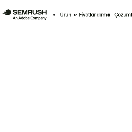
Ürün
Fiyatlandırma
Çözüml