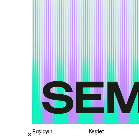
Başlayın
Keşfet