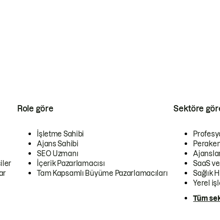
Role göre
Sektöre gör
İşletme Sahibi
Profesy
Ajans Sahibi
Peraken
SEO Uzmanı
Ajansla
iler
İçerik Pazarlamacısı
SaaS ve
ar
Tam Kapsamlı Büyüme Pazarlamacıları
Sağlık H
Yerel iş
Tüm sek