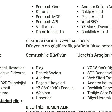
Semrush One
Anahtar Kelime A
Kurumsal
Rakip Analizi
Semrush MCP
Pazar Analizi
Semrush API
Yerel SEO
Verilerimiz
YZ Marka Duyarlılı
Demo talep edin
Backlink Analizi
SEMRUSH MCP'YI YZ'YE BAĞLAYIN
Dünyanın en güçlü trafik, görünürlük ve pazar v
e
Semrush ile Büyüyün
Ücretsiz Araçları 
onel Hizmetler
Blog
YZ Görünürlüğ
de ve E-ticaret
Destek Sayfası
SEO Denetleyi
r
Akademi
Web Sitesi Traf
 B2B Teknolojisi
Başarı Hikayeleri
Anahtar Kelim
izmeti
YZ Görünürlük Endeksi
Backlink Denet
letme
Webinar
Trafiğe Göre En
Haberler
Diğer Ücretsiz
törleri gör
BILETINIZI HEMEN ALIN