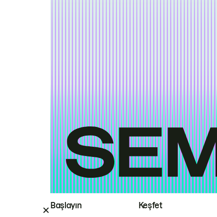
Başlayın
Keşfet