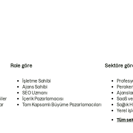
Role göre
Sektöre gör
İşletme Sahibi
Profesy
Ajans Sahibi
Peraken
SEO Uzmanı
Ajansla
iler
İçerik Pazarlamacısı
SaaS ve
ar
Tam Kapsamlı Büyüme Pazarlamacıları
Sağlık H
Yerel iş
Tüm sek