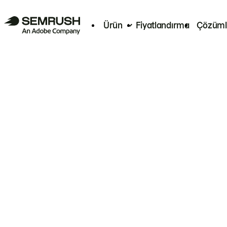
Ürün
Fiyatlandırma
Çözüml