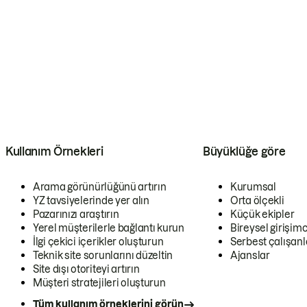
Kullanım Örnekleri
Büyüklüğe göre
Arama görünürlüğünü artırın
Kurumsal
YZ tavsiyelerinde yer alın
Orta ölçekli
Pazarınızı araştırın
Küçük ekipler
Yerel müşterilerle bağlantı kurun
Bireysel girişimc
İlgi çekici içerikler oluşturun
Serbest çalışanl
Teknik site sorunlarını düzeltin
Ajanslar
Site dışı otoriteyi artırın
Müşteri stratejileri oluşturun
Tüm kullanım örneklerini görün