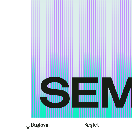
Başlayın
Keşfet