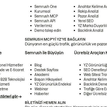
Semrush One
Anahtar Kelime A
Kurumsal
Rakip Analizi
Semrush MCP
Pazar Analizi
Semrush API
Yerel SEO
Verilerimiz
YZ Marka Duyarlılı
Demo talep edin
Backlink Analizi
SEMRUSH MCP'YI YZ'YE BAĞLAYIN
Dünyanın en güçlü trafik, görünürlük ve pazar v
e
Semrush ile Büyüyün
Ücretsiz Araçları 
onel Hizmetler
Blog
YZ Görünürlüğ
de ve E-ticaret
Destek Sayfası
SEO Denetleyi
r
Akademi
Web Sitesi Traf
 B2B Teknolojisi
Başarı Hikayeleri
Anahtar Kelim
izmeti
YZ Görünürlük Endeksi
Backlink Denet
letme
Webinar
Trafiğe Göre En
Haberler
Diğer Ücretsiz
törleri gör
BILETINIZI HEMEN ALIN