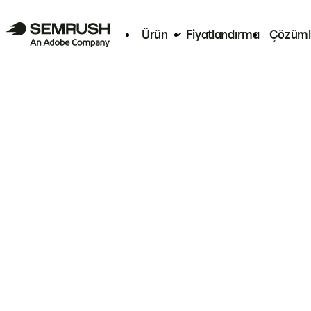
Ürün
Fiyatlandırma
Çözüml