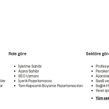
Role göre
Sektöre gör
İşletme Sahibi
Profesy
Ajans Sahibi
Peraken
SEO Uzmanı
Ajansla
iler
İçerik Pazarlamacısı
SaaS ve
ar
Tam Kapsamlı Büyüme Pazarlamacıları
Sağlık H
Yerel iş
Tüm sek