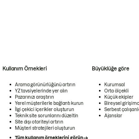
Kullanım Örnekleri
Büyüklüğe göre
Arama görünürlüğünü artırın
Kurumsal
YZ tavsiyelerinde yer alın
Orta ölçekli
Pazarınızı araştırın
Küçük ekipler
Yerel müşterilerle bağlantı kurun
Bireysel girişimc
İlgi çekici içerikler oluşturun
Serbest çalışanl
Teknik site sorunlarını düzeltin
Ajanslar
Site dışı otoriteyi artırın
Müşteri stratejileri oluşturun
Tüm kullanım örneklerini görün