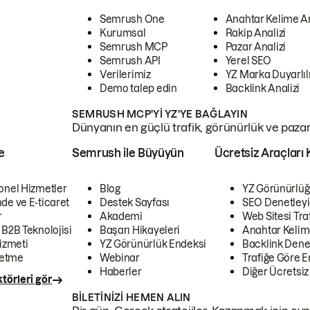
Semrush One
Anahtar Kelime A
Kurumsal
Rakip Analizi
Semrush MCP
Pazar Analizi
Semrush API
Yerel SEO
Verilerimiz
YZ Marka Duyarlılı
Demo talep edin
Backlink Analizi
SEMRUSH MCP'YI YZ'YE BAĞLAYIN
Dünyanın en güçlü trafik, görünürlük ve pazar v
e
Semrush ile Büyüyün
Ücretsiz Araçları 
onel Hizmetler
Blog
YZ Görünürlüğ
de ve E-ticaret
Destek Sayfası
SEO Denetleyi
r
Akademi
Web Sitesi Traf
 B2B Teknolojisi
Başarı Hikayeleri
Anahtar Kelim
izmeti
YZ Görünürlük Endeksi
Backlink Denet
letme
Webinar
Trafiğe Göre En
Haberler
Diğer Ücretsiz
törleri gör
BILETINIZI HEMEN ALIN