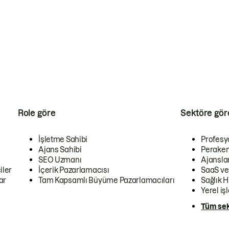
Role göre
Sektöre gör
İşletme Sahibi
Profesy
Ajans Sahibi
Peraken
SEO Uzmanı
Ajansla
iler
İçerik Pazarlamacısı
SaaS ve
ar
Tam Kapsamlı Büyüme Pazarlamacıları
Sağlık H
Yerel iş
Tüm sek