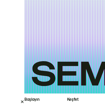
Başlayın
Keşfet