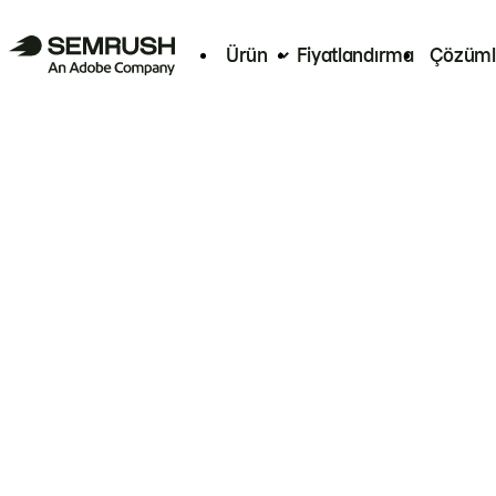
Ürün
Fiyatlandırma
Çözüml