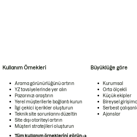
Kullanım Örnekleri
Büyüklüğe göre
Arama görünürlüğünü artırın
Kurumsal
YZ tavsiyelerinde yer alın
Orta ölçekli
Pazarınızı araştırın
Küçük ekipler
Yerel müşterilerle bağlantı kurun
Bireysel girişimc
İlgi çekici içerikler oluşturun
Serbest çalışanl
Teknik site sorunlarını düzeltin
Ajanslar
Site dışı otoriteyi artırın
Müşteri stratejileri oluşturun
Tüm kullanım örneklerini görün