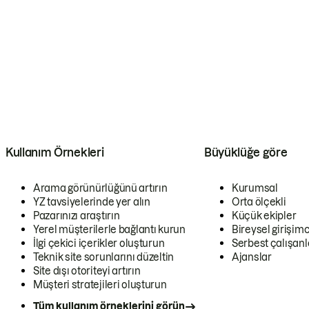
Kullanım Örnekleri
Büyüklüğe göre
Arama görünürlüğünü artırın
Kurumsal
YZ tavsiyelerinde yer alın
Orta ölçekli
Pazarınızı araştırın
Küçük ekipler
Yerel müşterilerle bağlantı kurun
Bireysel girişimc
İlgi çekici içerikler oluşturun
Serbest çalışanl
Teknik site sorunlarını düzeltin
Ajanslar
Site dışı otoriteyi artırın
Müşteri stratejileri oluşturun
Tüm kullanım örneklerini görün