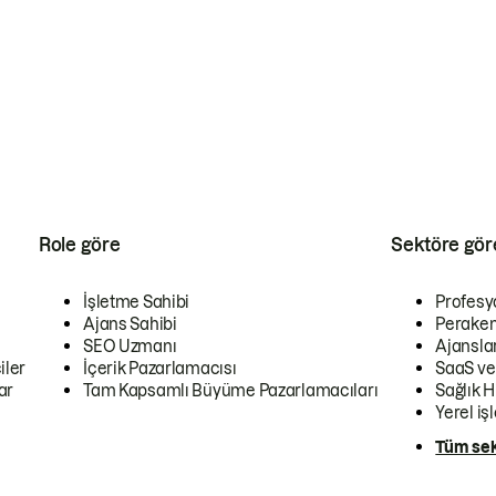
Role göre
Sektöre gör
İşletme Sahibi
Profesy
Ajans Sahibi
Peraken
SEO Uzmanı
Ajansla
iler
İçerik Pazarlamacısı
SaaS ve
ar
Tam Kapsamlı Büyüme Pazarlamacıları
Sağlık H
Yerel iş
Tüm sek