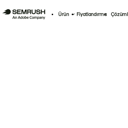
Ürün
Fiyatlandırma
Çözüml