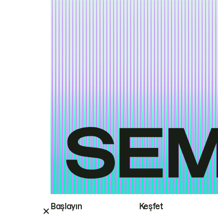
Başlayın
Keşfet