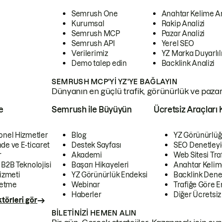
Semrush One
Anahtar Kelime A
Kurumsal
Rakip Analizi
Semrush MCP
Pazar Analizi
Semrush API
Yerel SEO
Verilerimiz
YZ Marka Duyarlılı
Demo talep edin
Backlink Analizi
SEMRUSH MCP'YI YZ'YE BAĞLAYIN
Dünyanın en güçlü trafik, görünürlük ve pazar v
e
Semrush ile Büyüyün
Ücretsiz Araçları 
onel Hizmetler
Blog
YZ Görünürlüğ
de ve E-ticaret
Destek Sayfası
SEO Denetleyi
r
Akademi
Web Sitesi Traf
 B2B Teknolojisi
Başarı Hikayeleri
Anahtar Kelim
izmeti
YZ Görünürlük Endeksi
Backlink Denet
letme
Webinar
Trafiğe Göre En
Haberler
Diğer Ücretsiz
törleri gör
BILETINIZI HEMEN ALIN