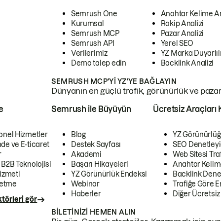
Semrush One
Anahtar Kelime A
Kurumsal
Rakip Analizi
Semrush MCP
Pazar Analizi
Semrush API
Yerel SEO
Verilerimiz
YZ Marka Duyarlılı
Demo talep edin
Backlink Analizi
SEMRUSH MCP'YI YZ'YE BAĞLAYIN
Dünyanın en güçlü trafik, görünürlük ve pazar v
e
Semrush ile Büyüyün
Ücretsiz Araçları 
onel Hizmetler
Blog
YZ Görünürlüğ
de ve E-ticaret
Destek Sayfası
SEO Denetleyi
r
Akademi
Web Sitesi Traf
 B2B Teknolojisi
Başarı Hikayeleri
Anahtar Kelim
izmeti
YZ Görünürlük Endeksi
Backlink Denet
letme
Webinar
Trafiğe Göre En
Haberler
Diğer Ücretsiz
törleri gör
BILETINIZI HEMEN ALIN