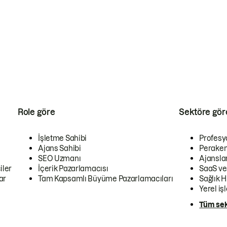
Role göre
Sektöre gör
İşletme Sahibi
Profesy
Ajans Sahibi
Peraken
SEO Uzmanı
Ajansla
iler
İçerik Pazarlamacısı
SaaS ve
ar
Tam Kapsamlı Büyüme Pazarlamacıları
Sağlık H
Yerel iş
Tüm sek