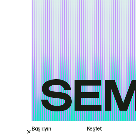
Başlayın
Keşfet