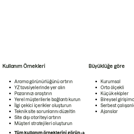
Kullanım Örnekleri
Büyüklüğe göre
Arama görünürlüğünü artırın
Kurumsal
YZ tavsiyelerinde yer alın
Orta ölçekli
Pazarınızı araştırın
Küçük ekipler
Yerel müşterilerle bağlantı kurun
Bireysel girişimc
İlgi çekici içerikler oluşturun
Serbest çalışanl
Teknik site sorunlarını düzeltin
Ajanslar
Site dışı otoriteyi artırın
Müşteri stratejileri oluşturun
Tüm kullanım örneklerini görün