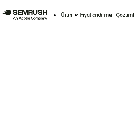
Ürün
Fiyatlandırma
Çözüml