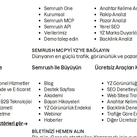
Semrush One
Anahtar Kelime A
Kurumsal
Rakip Analizi
Semrush MCP
Pazar Analizi
Semrush API
Yerel SEO
Verilerimiz
YZ Marka Duyarlılı
Demo talep edin
Backlink Analizi
SEMRUSH MCP'YI YZ'YE BAĞLAYIN
Dünyanın en güçlü trafik, görünürlük ve pazar v
e
Semrush ile Büyüyün
Ücretsiz Araçları 
onel Hizmetler
Blog
YZ Görünürlüğ
de ve E-ticaret
Destek Sayfası
SEO Denetleyi
r
Akademi
Web Sitesi Traf
 B2B Teknolojisi
Başarı Hikayeleri
Anahtar Kelim
izmeti
YZ Görünürlük Endeksi
Backlink Denet
letme
Webinar
Trafiğe Göre En
Haberler
Diğer Ücretsiz
törleri gör
BILETINIZI HEMEN ALIN