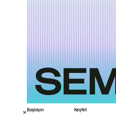
Başlayın
Keşfet