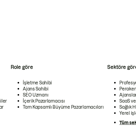
Role göre
Sektöre gör
İşletme Sahibi
Profesy
Ajans Sahibi
Peraken
SEO Uzmanı
Ajansla
iler
İçerik Pazarlamacısı
SaaS ve
ar
Tam Kapsamlı Büyüme Pazarlamacıları
Sağlık H
Yerel iş
Tüm sek