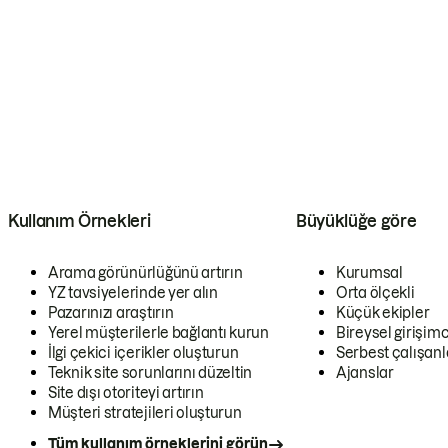
Kullanım Örnekleri
Büyüklüğe göre
Arama görünürlüğünü artırın
Kurumsal
YZ tavsiyelerinde yer alın
Orta ölçekli
Pazarınızı araştırın
Küçük ekipler
Yerel müşterilerle bağlantı kurun
Bireysel girişimc
İlgi çekici içerikler oluşturun
Serbest çalışanl
Teknik site sorunlarını düzeltin
Ajanslar
Site dışı otoriteyi artırın
Müşteri stratejileri oluşturun
Tüm kullanım örneklerini görün