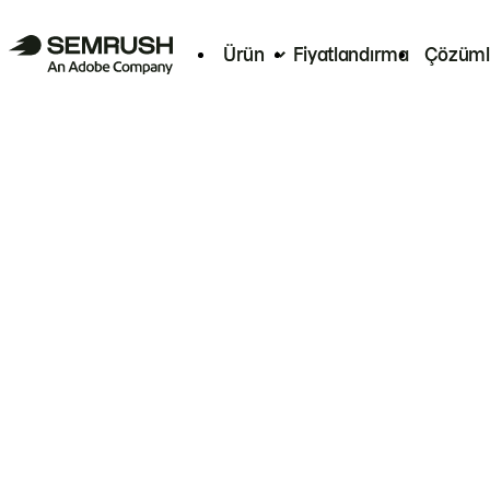
Ürün
Fiyatlandırma
Çözüml