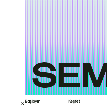
Başlayın
Keşfet