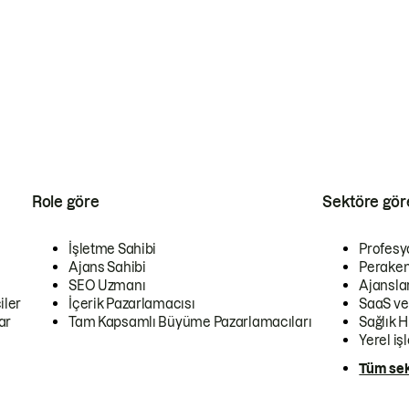
Role göre
Sektöre gör
İşletme Sahibi
Profesy
Ajans Sahibi
Peraken
SEO Uzmanı
Ajansla
iler
İçerik Pazarlamacısı
SaaS ve
ar
Tam Kapsamlı Büyüme Pazarlamacıları
Sağlık H
Yerel iş
Tüm sek