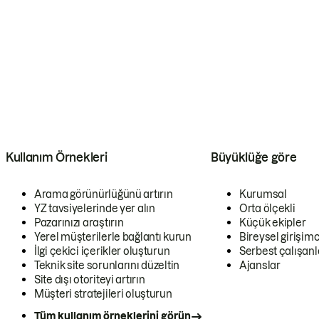
Kullanım Örnekleri
Büyüklüğe göre
Arama görünürlüğünü artırın
Kurumsal
YZ tavsiyelerinde yer alın
Orta ölçekli
Pazarınızı araştırın
Küçük ekipler
Yerel müşterilerle bağlantı kurun
Bireysel girişimc
İlgi çekici içerikler oluşturun
Serbest çalışanl
Teknik site sorunlarını düzeltin
Ajanslar
Site dışı otoriteyi artırın
Müşteri stratejileri oluşturun
Tüm kullanım örneklerini görün