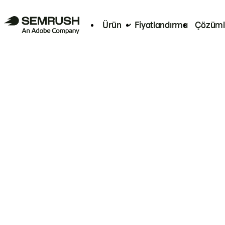
Ürün
Fiyatlandırma
Çözüml