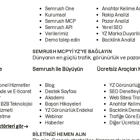
Semrush One
Anahtar Kelime A
Kurumsal
Rakip Analizi
Semrush MCP
Pazar Analizi
Semrush API
Yerel SEO
Verilerimiz
YZ Marka Duyarlılı
Demo talep edin
Backlink Analizi
SEMRUSH MCP'YI YZ'YE BAĞLAYIN
Dünyanın en güçlü trafik, görünürlük ve pazar v
e
Semrush ile Büyüyün
Ücretsiz Araçları 
onel Hizmetler
Blog
YZ Görünürlüğ
de ve E-ticaret
Destek Sayfası
SEO Denetleyi
r
Akademi
Web Sitesi Traf
 B2B Teknolojisi
Başarı Hikayeleri
Anahtar Kelim
izmeti
YZ Görünürlük Endeksi
Backlink Denet
letme
Webinar
Trafiğe Göre En
Haberler
Diğer Ücretsiz
törleri gör
BILETINIZI HEMEN ALIN