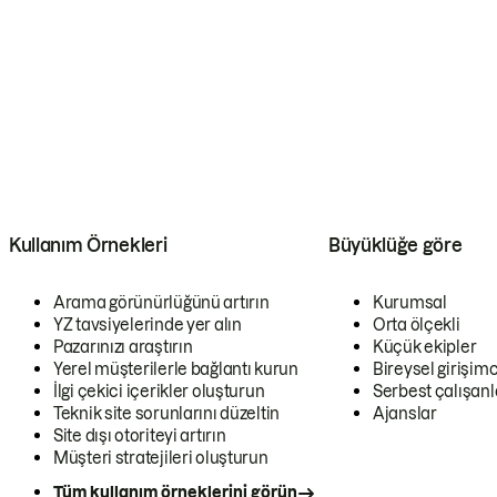
Kullanım Örnekleri
Büyüklüğe göre
Arama görünürlüğünü artırın
Kurumsal
YZ tavsiyelerinde yer alın
Orta ölçekli
Pazarınızı araştırın
Küçük ekipler
Yerel müşterilerle bağlantı kurun
Bireysel girişimc
İlgi çekici içerikler oluşturun
Serbest çalışanl
Teknik site sorunlarını düzeltin
Ajanslar
Site dışı otoriteyi artırın
Müşteri stratejileri oluşturun
Tüm kullanım örneklerini görün