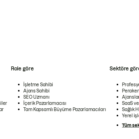
Role göre
Sektöre gör
İşletme Sahibi
Profesy
Ajans Sahibi
Peraken
SEO Uzmanı
Ajansla
iler
İçerik Pazarlamacısı
SaaS ve
ar
Tam Kapsamlı Büyüme Pazarlamacıları
Sağlık H
Yerel iş
Tüm sek