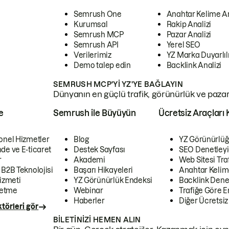
Semrush One
Anahtar Kelime A
Kurumsal
Rakip Analizi
Semrush MCP
Pazar Analizi
Semrush API
Yerel SEO
Verilerimiz
YZ Marka Duyarlılı
Demo talep edin
Backlink Analizi
SEMRUSH MCP'YI YZ'YE BAĞLAYIN
Dünyanın en güçlü trafik, görünürlük ve pazar v
e
Semrush ile Büyüyün
Ücretsiz Araçları 
onel Hizmetler
Blog
YZ Görünürlüğ
de ve E-ticaret
Destek Sayfası
SEO Denetleyi
r
Akademi
Web Sitesi Traf
 B2B Teknolojisi
Başarı Hikayeleri
Anahtar Kelim
izmeti
YZ Görünürlük Endeksi
Backlink Denet
letme
Webinar
Trafiğe Göre En
Haberler
Diğer Ücretsiz
törleri gör
BILETINIZI HEMEN ALIN