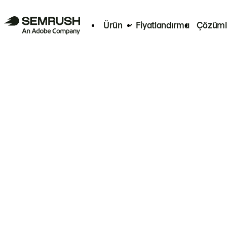
Ürün
Fiyatlandırma
Çözüml