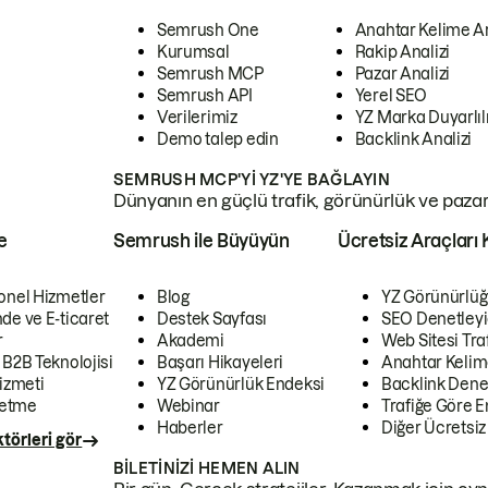
Semrush One
Anahtar Kelime A
Kurumsal
Rakip Analizi
Semrush MCP
Pazar Analizi
Semrush API
Yerel SEO
Verilerimiz
YZ Marka Duyarlılı
Demo talep edin
Backlink Analizi
SEMRUSH MCP'YI YZ'YE BAĞLAYIN
Dünyanın en güçlü trafik, görünürlük ve pazar v
e
Semrush ile Büyüyün
Ücretsiz Araçları 
onel Hizmetler
Blog
YZ Görünürlüğ
de ve E-ticaret
Destek Sayfası
SEO Denetleyi
r
Akademi
Web Sitesi Traf
 B2B Teknolojisi
Başarı Hikayeleri
Anahtar Kelim
izmeti
YZ Görünürlük Endeksi
Backlink Denet
letme
Webinar
Trafiğe Göre En
Haberler
Diğer Ücretsiz
törleri gör
BILETINIZI HEMEN ALIN