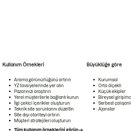
Kullanım Örnekleri
Büyüklüğe göre
Arama görünürlüğünü artırın
Kurumsal
YZ tavsiyelerinde yer alın
Orta ölçekli
Pazarınızı araştırın
Küçük ekipler
Yerel müşterilerle bağlantı kurun
Bireysel girişimc
İlgi çekici içerikler oluşturun
Serbest çalışanl
Teknik site sorunlarını düzeltin
Ajanslar
Site dışı otoriteyi artırın
Müşteri stratejileri oluşturun
Tüm kullanım örneklerini görün