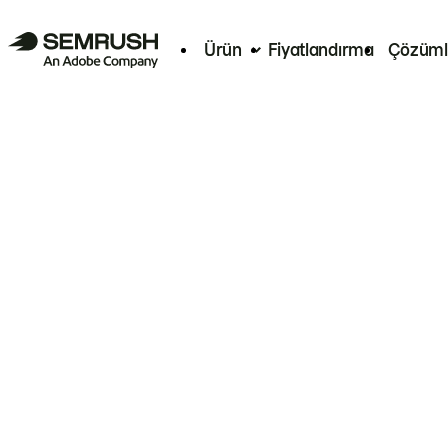
Ürün
Fiyatlandırma
Çözüml