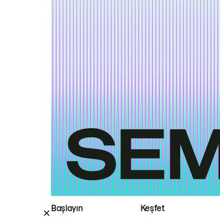
Başlayın
Keşfet