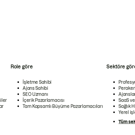
Role göre
Sektöre gör
İşletme Sahibi
Profesy
Ajans Sahibi
Peraken
SEO Uzmanı
Ajansla
iler
İçerik Pazarlamacısı
SaaS ve
ar
Tam Kapsamlı Büyüme Pazarlamacıları
Sağlık H
Yerel iş
Tüm sek