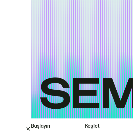
Başlayın
Keşfet