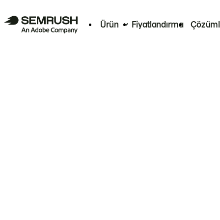
Ürün
Fiyatlandırma
Çözüml