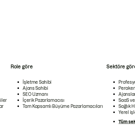
Role göre
Sektöre gör
İşletme Sahibi
Profesy
Ajans Sahibi
Peraken
SEO Uzmanı
Ajansla
iler
İçerik Pazarlamacısı
SaaS ve
ar
Tam Kapsamlı Büyüme Pazarlamacıları
Sağlık H
Yerel iş
Tüm sek