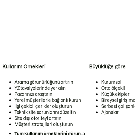
Kullanım Örnekleri
Büyüklüğe göre
Arama görünürlüğünü artırın
Kurumsal
YZ tavsiyelerinde yer alın
Orta ölçekli
Pazarınızı araştırın
Küçük ekipler
Yerel müşterilerle bağlantı kurun
Bireysel girişimc
İlgi çekici içerikler oluşturun
Serbest çalışanl
Teknik site sorunlarını düzeltin
Ajanslar
Site dışı otoriteyi artırın
Müşteri stratejileri oluşturun
Tüm kullanım örneklerini görün