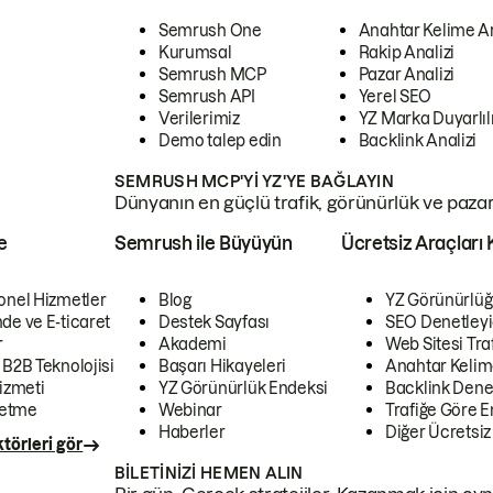
Semrush One
Anahtar Kelime A
Kurumsal
Rakip Analizi
Semrush MCP
Pazar Analizi
Semrush API
Yerel SEO
Verilerimiz
YZ Marka Duyarlılı
Demo talep edin
Backlink Analizi
SEMRUSH MCP'YI YZ'YE BAĞLAYIN
Dünyanın en güçlü trafik, görünürlük ve pazar v
e
Semrush ile Büyüyün
Ücretsiz Araçları 
onel Hizmetler
Blog
YZ Görünürlüğ
de ve E-ticaret
Destek Sayfası
SEO Denetleyi
r
Akademi
Web Sitesi Traf
 B2B Teknolojisi
Başarı Hikayeleri
Anahtar Kelim
izmeti
YZ Görünürlük Endeksi
Backlink Denet
letme
Webinar
Trafiğe Göre En
Haberler
Diğer Ücretsiz
törleri gör
BILETINIZI HEMEN ALIN