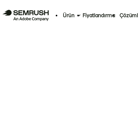
Ürün
Fiyatlandırma
Çözüml