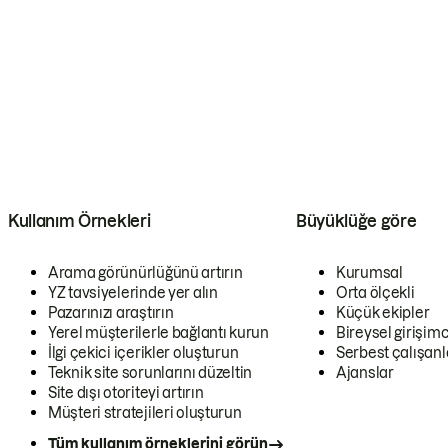
Kullanım Örnekleri
Büyüklüğe göre
Arama görünürlüğünü artırın
Kurumsal
YZ tavsiyelerinde yer alın
Orta ölçekli
Pazarınızı araştırın
Küçük ekipler
Yerel müşterilerle bağlantı kurun
Bireysel girişimc
İlgi çekici içerikler oluşturun
Serbest çalışanl
Teknik site sorunlarını düzeltin
Ajanslar
Site dışı otoriteyi artırın
Müşteri stratejileri oluşturun
Tüm kullanım örneklerini görün