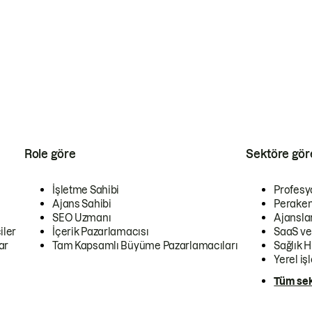
Role göre
Sektöre gör
İşletme Sahibi
Profesy
Ajans Sahibi
Peraken
SEO Uzmanı
Ajansla
iler
İçerik Pazarlamacısı
SaaS ve
ar
Tam Kapsamlı Büyüme Pazarlamacıları
Sağlık H
Yerel iş
Tüm sek