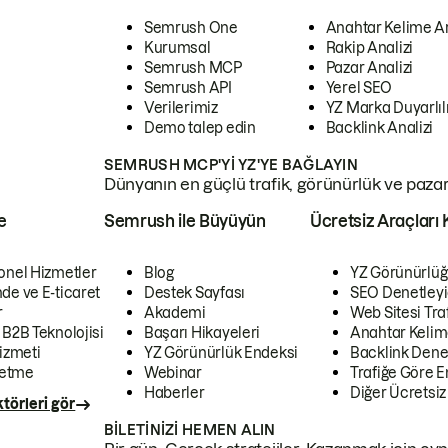
Semrush One
Anahtar Kelime A
Kurumsal
Rakip Analizi
Semrush MCP
Pazar Analizi
Semrush API
Yerel SEO
Verilerimiz
YZ Marka Duyarlılı
Demo talep edin
Backlink Analizi
SEMRUSH MCP'YI YZ'YE BAĞLAYIN
Dünyanın en güçlü trafik, görünürlük ve pazar v
e
Semrush ile Büyüyün
Ücretsiz Araçları 
onel Hizmetler
Blog
YZ Görünürlüğ
de ve E-ticaret
Destek Sayfası
SEO Denetleyi
r
Akademi
Web Sitesi Traf
 B2B Teknolojisi
Başarı Hikayeleri
Anahtar Kelim
izmeti
YZ Görünürlük Endeksi
Backlink Denet
letme
Webinar
Trafiğe Göre En
Haberler
Diğer Ücretsiz
törleri gör
BILETINIZI HEMEN ALIN