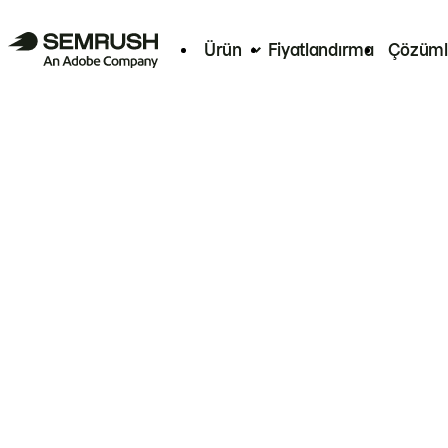
Ürün
Fiyatlandırma
Çözüml