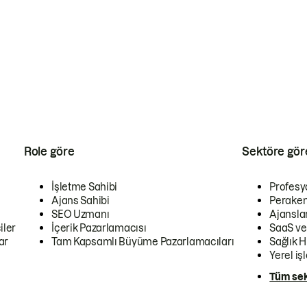
Role göre
Sektöre gör
İşletme Sahibi
Profesy
Ajans Sahibi
Peraken
SEO Uzmanı
Ajansla
iler
İçerik Pazarlamacısı
SaaS ve
ar
Tam Kapsamlı Büyüme Pazarlamacıları
Sağlık H
Yerel iş
Tüm sek