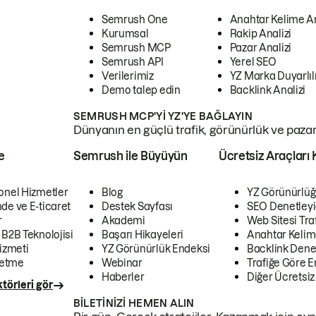
Semrush One
Anahtar Kelime A
Kurumsal
Rakip Analizi
Semrush MCP
Pazar Analizi
Semrush API
Yerel SEO
Verilerimiz
YZ Marka Duyarlılı
Demo talep edin
Backlink Analizi
SEMRUSH MCP'YI YZ'YE BAĞLAYIN
Dünyanın en güçlü trafik, görünürlük ve pazar v
e
Semrush ile Büyüyün
Ücretsiz Araçları 
onel Hizmetler
Blog
YZ Görünürlüğ
de ve E-ticaret
Destek Sayfası
SEO Denetleyi
r
Akademi
Web Sitesi Traf
 B2B Teknolojisi
Başarı Hikayeleri
Anahtar Kelim
izmeti
YZ Görünürlük Endeksi
Backlink Denet
letme
Webinar
Trafiğe Göre En
Haberler
Diğer Ücretsiz
törleri gör
BILETINIZI HEMEN ALIN