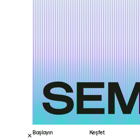
Başlayın
Keşfet