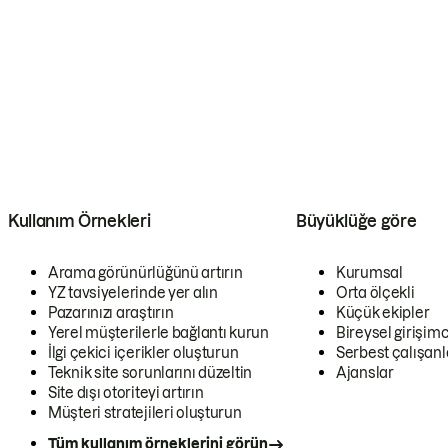
Kullanım Örnekleri
Büyüklüğe göre
Arama görünürlüğünü artırın
Kurumsal
YZ tavsiyelerinde yer alın
Orta ölçekli
Pazarınızı araştırın
Küçük ekipler
Yerel müşterilerle bağlantı kurun
Bireysel girişimc
İlgi çekici içerikler oluşturun
Serbest çalışanl
Teknik site sorunlarını düzeltin
Ajanslar
Site dışı otoriteyi artırın
Müşteri stratejileri oluşturun
Tüm kullanım örneklerini görün