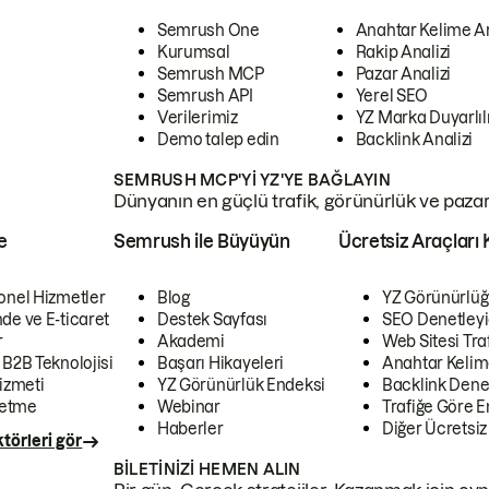
Semrush One
Anahtar Kelime A
Kurumsal
Rakip Analizi
Semrush MCP
Pazar Analizi
Semrush API
Yerel SEO
Verilerimiz
YZ Marka Duyarlılı
Demo talep edin
Backlink Analizi
SEMRUSH MCP'YI YZ'YE BAĞLAYIN
Dünyanın en güçlü trafik, görünürlük ve pazar v
e
Semrush ile Büyüyün
Ücretsiz Araçları 
onel Hizmetler
Blog
YZ Görünürlüğ
de ve E-ticaret
Destek Sayfası
SEO Denetleyi
r
Akademi
Web Sitesi Traf
 B2B Teknolojisi
Başarı Hikayeleri
Anahtar Kelim
izmeti
YZ Görünürlük Endeksi
Backlink Denet
letme
Webinar
Trafiğe Göre En
Haberler
Diğer Ücretsiz
törleri gör
BILETINIZI HEMEN ALIN