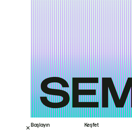
Başlayın
Keşfet