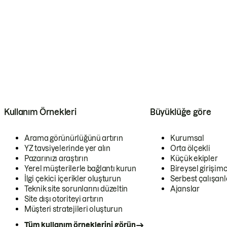
Kullanım Örnekleri
Büyüklüğe göre
Arama görünürlüğünü artırın
Kurumsal
YZ tavsiyelerinde yer alın
Orta ölçekli
Pazarınızı araştırın
Küçük ekipler
Yerel müşterilerle bağlantı kurun
Bireysel girişimc
İlgi çekici içerikler oluşturun
Serbest çalışanl
Teknik site sorunlarını düzeltin
Ajanslar
Site dışı otoriteyi artırın
Müşteri stratejileri oluşturun
Tüm kullanım örneklerini görün