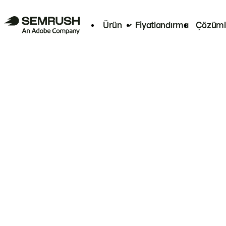
Ürün
Fiyatlandırma
Çözüml