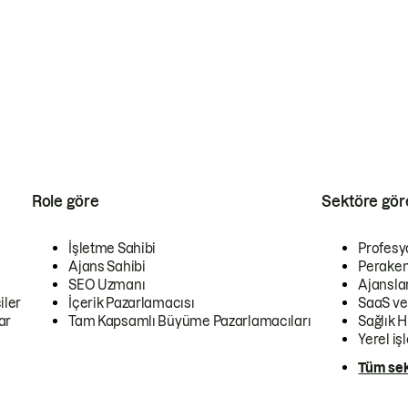
Role göre
Sektöre gör
İşletme Sahibi
Profesy
Ajans Sahibi
Peraken
SEO Uzmanı
Ajansla
iler
İçerik Pazarlamacısı
SaaS ve
ar
Tam Kapsamlı Büyüme Pazarlamacıları
Sağlık H
Yerel iş
Tüm sek