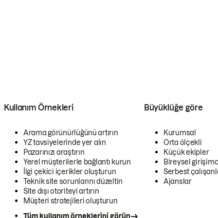
Kullanım Örnekleri
Büyüklüğe göre
Arama görünürlüğünü artırın
Kurumsal
YZ tavsiyelerinde yer alın
Orta ölçekli
Pazarınızı araştırın
Küçük ekipler
Yerel müşterilerle bağlantı kurun
Bireysel girişimc
İlgi çekici içerikler oluşturun
Serbest çalışanl
Teknik site sorunlarını düzeltin
Ajanslar
Site dışı otoriteyi artırın
Müşteri stratejileri oluşturun
Tüm kullanım örneklerini görün