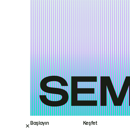
Başlayın
Keşfet