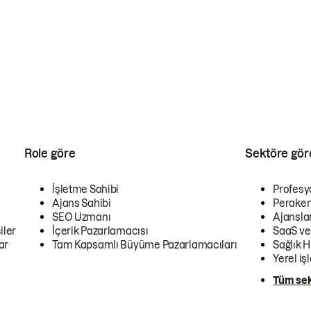
Role göre
Sektöre gör
İşletme Sahibi
Profesy
Ajans Sahibi
Peraken
SEO Uzmanı
Ajansla
iler
İçerik Pazarlamacısı
SaaS ve
ar
Tam Kapsamlı Büyüme Pazarlamacıları
Sağlık H
Yerel iş
Tüm sek