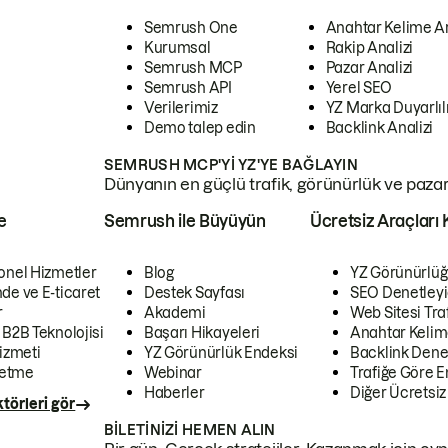
Semrush One
Anahtar Kelime A
Kurumsal
Rakip Analizi
Semrush MCP
Pazar Analizi
Semrush API
Yerel SEO
Verilerimiz
YZ Marka Duyarlılı
Demo talep edin
Backlink Analizi
SEMRUSH MCP'YI YZ'YE BAĞLAYIN
Dünyanın en güçlü trafik, görünürlük ve pazar v
e
Semrush ile Büyüyün
Ücretsiz Araçları 
onel Hizmetler
Blog
YZ Görünürlüğ
de ve E-ticaret
Destek Sayfası
SEO Denetleyi
r
Akademi
Web Sitesi Traf
 B2B Teknolojisi
Başarı Hikayeleri
Anahtar Kelim
izmeti
YZ Görünürlük Endeksi
Backlink Denet
letme
Webinar
Trafiğe Göre En
Haberler
Diğer Ücretsiz
törleri gör
BILETINIZI HEMEN ALIN