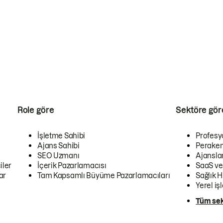
Role göre
Sektöre gör
İşletme Sahibi
Profesy
Ajans Sahibi
Peraken
SEO Uzmanı
Ajansla
iler
İçerik Pazarlamacısı
SaaS ve
ar
Tam Kapsamlı Büyüme Pazarlamacıları
Sağlık H
Yerel iş
Tüm sek