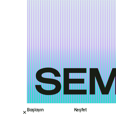
Başlayın
Keşfet