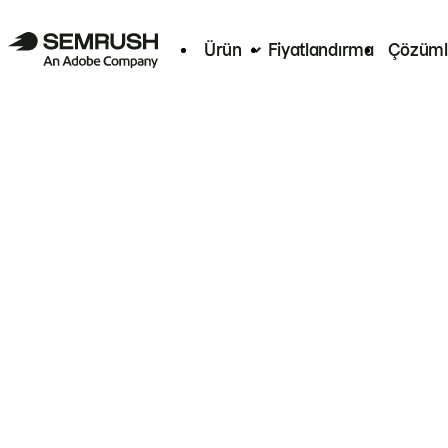
Ürün
Fiyatlandırma
Çözüml