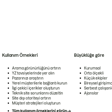
Kullanım Örnekleri
Büyüklüğe göre
Arama görünürlüğünü artırın
Kurumsal
YZ tavsiyelerinde yer alın
Orta ölçekli
Pazarınızı araştırın
Küçük ekipler
Yerel müşterilerle bağlantı kurun
Bireysel girişimc
İlgi çekici içerikler oluşturun
Serbest çalışanl
Teknik site sorunlarını düzeltin
Ajanslar
Site dışı otoriteyi artırın
Müşteri stratejileri oluşturun
Tüm kullanım örneklerini görün