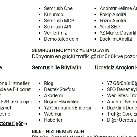
Semrush One
Anahtar Kelime A
Kurumsal
Rakip Analizi
Semrush MCP
Pazar Analizi
Semrush API
Yerel SEO
Verilerimiz
YZ Marka Duyarlılı
Demo talep edin
Backlink Analizi
SEMRUSH MCP'YI YZ'YE BAĞLAYIN
Dünyanın en güçlü trafik, görünürlük ve pazar v
e
Semrush ile Büyüyün
Ücretsiz Araçları 
onel Hizmetler
Blog
YZ Görünürlüğ
de ve E-ticaret
Destek Sayfası
SEO Denetleyi
r
Akademi
Web Sitesi Traf
 B2B Teknolojisi
Başarı Hikayeleri
Anahtar Kelim
izmeti
YZ Görünürlük Endeksi
Backlink Denet
letme
Webinar
Trafiğe Göre En
Haberler
Diğer Ücretsiz
törleri gör
BILETINIZI HEMEN ALIN