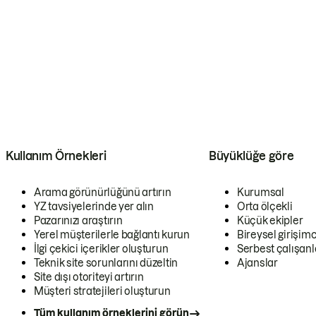
Kullanım Örnekleri
Büyüklüğe göre
Arama görünürlüğünü artırın
Kurumsal
YZ tavsiyelerinde yer alın
Orta ölçekli
Pazarınızı araştırın
Küçük ekipler
Yerel müşterilerle bağlantı kurun
Bireysel girişimc
İlgi çekici içerikler oluşturun
Serbest çalışanl
Teknik site sorunlarını düzeltin
Ajanslar
Site dışı otoriteyi artırın
Müşteri stratejileri oluşturun
Tüm kullanım örneklerini görün