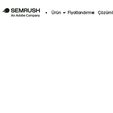
Ürün
Fiyatlandırma
Çözüml