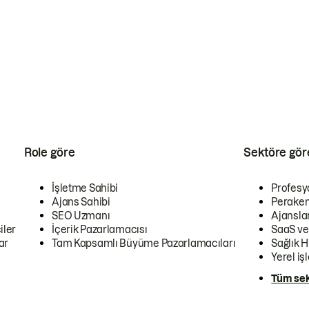
Role göre
Sektöre gör
İşletme Sahibi
Profesy
Ajans Sahibi
Peraken
SEO Uzmanı
Ajansla
iler
İçerik Pazarlamacısı
SaaS ve
ar
Tam Kapsamlı Büyüme Pazarlamacıları
Sağlık H
Yerel iş
Tüm sek